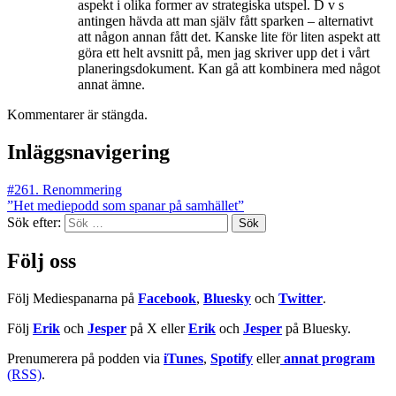
aspekt i olika former av strategiska utspel. D v s
antingen hävda att man själv fått sparken – alternativt
att någon annan fått det. Kanske lite för liten aspekt att
göra ett helt avsnitt på, men jag skriver upp det i vårt
planeringsdokument. Kan gå att kombinera med något
annat ämne.
Kommentarer är stängda.
Inläggsnavigering
#261. Renommering
”Het mediepodd som spanar på samhället”
Sök efter:
Följ oss
Följ Mediespanarna på
Facebook
,
Bluesky
och
Twitter
.
Följ
Erik
och
Jesper
på X eller
Erik
och
Jesper
på Bluesky.
Prenumerera på podden via
iTunes
,
Spotify
eller
annat program
(RSS)
.