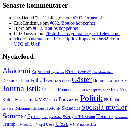
Senaste kommentarer
Per-Daniel "P-D" Liljegren
om
#709. Ormens år
Erik Lindenius
om
#682. Bottlös hoppenhet
Björn
om
#682. Bottlös hoppenhet
Olle Jansson
om
#666. This is gonna be great Television!
Mediespanarna om UFO – Opifex Rapax
om
#662. Från
UFO till UAP
Nyckelord
Akademi
Argument
Böcker
Covid-19
Byråkrati
Desinformation
Gäster
Fotboll
Film
Journalister
Diskurser
Humor
GAL-TAN
Genus
Journalistik
Kommunikation
Krig
Kris
Jubileum
Konspirationer
Politik
Podcaster
Kultur
Mediehistoria
MKV
PR
Public
Musik
Sociala medier
Skandaler
Retorik
Rekommendationer
service
Sommar
Sport
Teorier
Sveriges Television
Sveriges Radio
Terrorism
USA
Trump
Val
TV-serier
TV-spel
Umeå
Yttrandefrihet