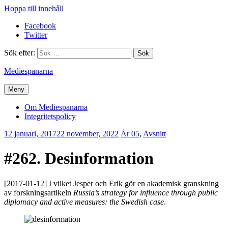
Hoppa till innehåll
Facebook
Twitter
Sök efter:
Mediespanarna
Meny
Om Mediespanarna
Integritetspolicy
12 januari, 2017
22 november, 2022
Erik
År 05
,
Avsnitt
Lindenius
#262. Desinformation
[2017-01-12] I vilket Jesper och Erik gör en akademisk granskning
av forskningsartikeln
Russia’s strategy for influence through public
diplomacy and active measures: the Swedish case
.