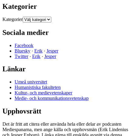
Kategorier
Kategorier
Sociala medier
Facebook
Bluesky
·
Erik
·
Jesper
Twitter
·
Erik
·
Jesper
Länkar
Umeå universitet
Humanistiska fakulteten
Kultur- och medievetenskaper
Medie- och kommunikationsvetenskap
Upphovsrätt
Det är fritt att citera eller använda hela eller delar av podcasten
Mediespanarna, men ange källa och upphovsmän (Erik Lindenius
och Jesper Enbom). Länka gärna till enskilda avsnitt via denna