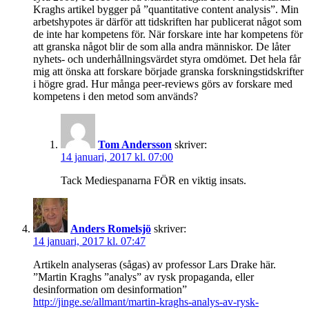
Kraghs artikel bygger på ”quantitative content analysis”. Min
arbetshypotes är därför att tidskriften har publicerat något som
de inte har kompetens för. När forskare inte har kompetens för
att granska något blir de som alla andra människor. De låter
nyhets- och underhållningsvärdet styra omdömet. Det hela får
mig att önska att forskare började granska forskningstidskrifter
i högre grad. Hur många peer-reviews görs av forskare med
kompetens i den metod som används?
Tom Andersson
skriver:
14 januari, 2017 kl. 07:00
Tack Mediespanarna FÖR en viktig insats.
Anders Romelsjö
skriver:
14 januari, 2017 kl. 07:47
Artikeln analyseras (sågas) av professor Lars Drake här.
”Martin Kraghs ”analys” av rysk propaganda, eller
desinformation om desinformation”
http://jinge.se/allmant/martin-kraghs-analys-av-rysk-