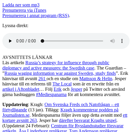
Ladda ner som mp3
Prenumerera via iTunes
Prenumerera i annat program (RSS)
.
Lyssna direkt:
AVSNITTETS LÄNKAR
Läs artikeln
Russia’s strategy for influence through public
diplomacy and active measures: the Swedish case
. The Guardian –
”
Russia waging information war against Sweden, study finds
”. Erik
hänvisar till avsnitt
261
och en studie om
Mattsson & Helin
. Jesper
hänvisar till en referens till
The Local
som är en rewrite från en
artikel i Aftonbladet
… Följ
Erik
och
Jesper
på Twitter och använd
gärna hashtaggen
#Mediespanarna
för att kommentera avsnittet.
Uppdatering
: Kragh:
Om Svenska Freds och Natofrågan – ett
förtydligande
(13 jan). Tillägg:
Kragh kommenterar podden på
Journalisten.se
. Mediespanarna följer även upp detta avsnitt med
ett
kortare avsnitt 263
. Jesper har
därefter besvarat Kraghs utspel
.
(Uppdaterat 24 Februari):
Centrum för Rysslandsstudier försvarar
artikeln
.
Åsa Linderborg replikerar
.
Tom Andersson replikerar
.