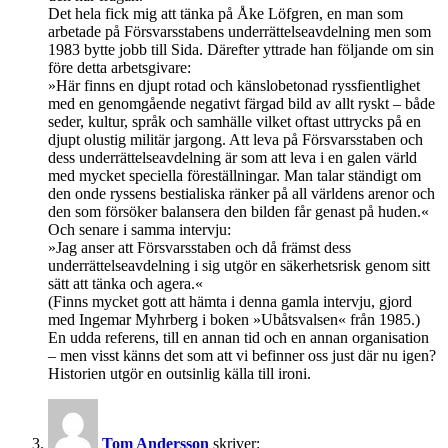
Det hela fick mig att tänka på Åke Löfgren, en man som
arbetade på Försvarsstabens underrättelseavdelning men som
1983 bytte jobb till Sida. Därefter yttrade han följande om sin
före detta arbetsgivare:
»Här finns en djupt rotad och känslobetonad ryssfientlighet
med en genomgående negativt färgad bild av allt ryskt – både
seder, kultur, språk och samhälle vilket oftast uttrycks på en
djupt olustig militär jargong. Att leva på Försvarsstaben och
dess underrättelseavdelning är som att leva i en galen värld
med mycket speciella föreställningar. Man talar ständigt om
den onde ryssens bestialiska ränker på all världens arenor och
den som försöker balansera den bilden får genast på huden.«
Och senare i samma intervju:
»Jag anser att Försvarsstaben och då främst dess
underrättelseavdelning i sig utgör en säkerhetsrisk genom sitt
sätt att tänka och agera.«
(Finns mycket gott att hämta i denna gamla intervju, gjord
med Ingemar Myhrberg i boken »Ubåtsvalsen« från 1985.)
En udda referens, till en annan tid och en annan organisation
– men visst känns det som att vi befinner oss just där nu igen?
Historien utgör en outsinlig källa till ironi.
Tom Andersson
skriver: