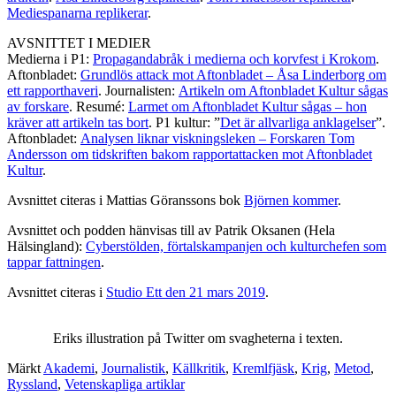
Mediespanarna replikerar
.
AVSNITTET I MEDIER
Medierna i P1:
Propagandabråk i medierna och korvfest i Krokom
.
Aftonbladet:
Grundlös attack mot Aftonbladet – Åsa Linderborg om
ett rapporthaveri
. Journalisten:
Artikeln om Aftonbladet Kultur sågas
av forskare
. Resumé:
Larmet om Aftonbladet Kultur sågas – hon
kräver att artikeln tas bort
. P1 kultur: ”
Det är allvarliga anklagelser
”.
Aftonbladet:
Analysen liknar viskningsleken – Forskaren Tom
Andersson om tidskriften bakom rapportattacken mot Aftonbladet
Kultur
.
Avsnittet citeras i Mattias Göranssons bok
Björnen kommer
.
Avsnittet och podden hänvisas till av Patrik Oksanen (Hela
Hälsingland):
Cyberstölden, förtalskampanjen och kulturchefen som
tappar fattningen
.
Avsnittet citeras i
Studio Ett den 21 mars 2019
.
Eriks illustration på Twitter om svagheterna i texten.
Märkt
Akademi
,
Journalistik
,
Källkritik
,
Kremlfjäsk
,
Krig
,
Metod
,
Ryssland
,
Vetenskapliga artiklar