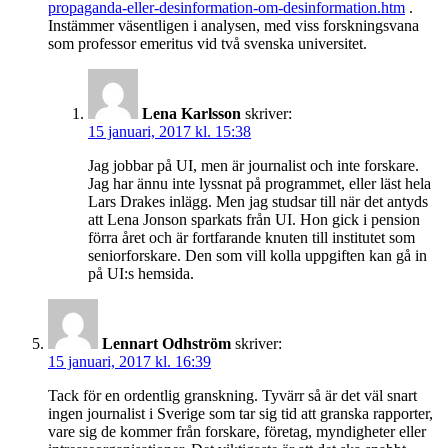
propaganda-eller-desinformation-om-desinformation.htm
.
Instämmer väsentligen i analysen, med viss forskningsvana
som professor emeritus vid två svenska universitet.
Lena Karlsson
skriver:
15 januari, 2017 kl. 15:38
Jag jobbar på UI, men är journalist och inte forskare.
Jag har ännu inte lyssnat på programmet, eller läst hela
Lars Drakes inlägg. Men jag studsar till när det antyds
att Lena Jonson sparkats från UI. Hon gick i pension
förra året och är fortfarande knuten till institutet som
seniorforskare. Den som vill kolla uppgiften kan gå in
på UI:s hemsida.
Lennart Odhström
skriver:
15 januari, 2017 kl. 16:39
Tack för en ordentlig granskning. Tyvärr så är det väl snart
ingen journalist i Sverige som tar sig tid att granska rapporter,
vare sig de kommer från forskare, företag, myndigheter eller