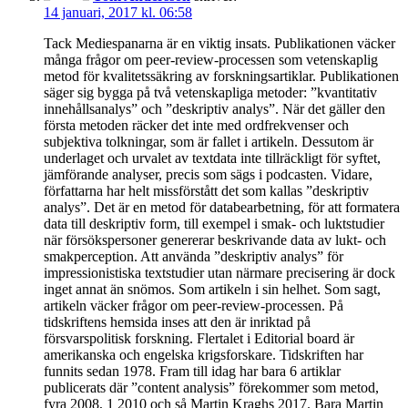
14 januari, 2017 kl. 06:58
Tack Mediespanarna är en viktig insats. Publikationen väcker
många frågor om peer-review-processen som vetenskaplig
metod för kvalitetssäkring av forskningsartiklar. Publikationen
säger sig bygga på två vetenskapliga metoder: ”kvantitativ
innehållsanalys” och ”deskriptiv analys”. När det gäller den
första metoden räcker det inte med ordfrekvenser och
subjektiva tolkningar, som är fallet i artikeln. Dessutom är
underlaget och urvalet av textdata inte tillräckligt för syftet,
jämförande analyser, precis som sägs i podcasten. Vidare,
författarna har helt missförstått det som kallas ”deskriptiv
analys”. Det är en metod för databearbetning, för att formatera
data till deskriptiv form, till exempel i smak- och luktstudier
när försökspersoner genererar beskrivande data av lukt- och
smakperception. Att använda ”deskriptiv analys” för
impressionistiska textstudier utan närmare precisering är dock
inget annat än snömos. Som artikeln i sin helhet. Som sagt,
artikeln väcker frågor om peer-review-processen. På
tidskriftens hemsida inses att den är inriktad på
försvarspolitisk forskning. Flertalet i Editorial board är
amerikanska och engelska krigsforskare. Tidskriften har
funnits sedan 1978. Fram till idag har bara 6 artiklar
publicerats där ”content analysis” förekommer som metod,
fyra 2008, 1 2010 och så Martin Kraghs 2017. Bara Martin