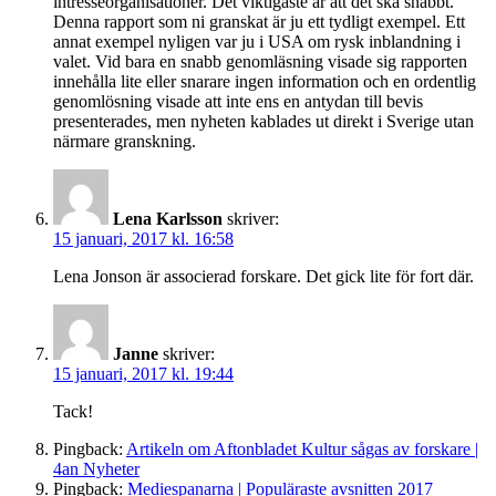
intresseorganisationer. Det viktigaste är att det ska snabbt.
Denna rapport som ni granskat är ju ett tydligt exempel. Ett
annat exempel nyligen var ju i USA om rysk inblandning i
valet. Vid bara en snabb genomläsning visade sig rapporten
innehålla lite eller snarare ingen information och en ordentlig
genomlösning visade att inte ens en antydan till bevis
presenterades, men nyheten kablades ut direkt i Sverige utan
närmare granskning.
Lena Karlsson
skriver:
15 januari, 2017 kl. 16:58
Lena Jonson är associerad forskare. Det gick lite för fort där.
Janne
skriver:
15 januari, 2017 kl. 19:44
Tack!
Pingback:
Artikeln om Aftonbladet Kultur sågas av forskare |
4an Nyheter
Pingback:
Mediespanarna | Populäraste avsnitten 2017