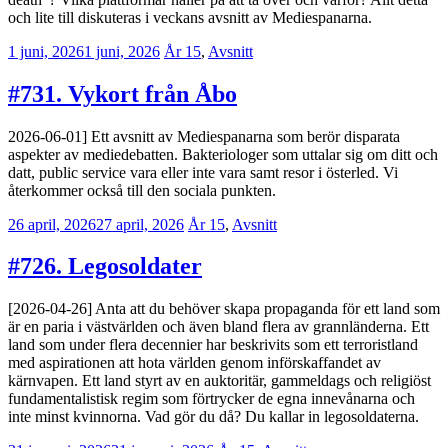
och lite till diskuteras i veckans avsnitt av Mediespanarna.
1 juni, 2026
1 juni, 2026
Jesper
År 15
,
Avsnitt
Enbom
#731. Vykort från Åbo
2026-06-01] Ett avsnitt av Mediespanarna som berör disparata
aspekter av mediedebatten. Bakteriologer som uttalar sig om ditt och
datt, public service vara eller inte vara samt resor i österled. Vi
återkommer också till den sociala punkten.
26 april, 2026
27 april, 2026
Jesper
År 15
,
Avsnitt
Enbom
#726. Legosoldater
[2026-04-26] Anta att du behöver skapa propaganda för ett land som
är en paria i västvärlden och även bland flera av grannländerna. Ett
land som under flera decennier har beskrivits som ett terroristland
med aspirationen att hota världen genom införskaffandet av
kärnvapen. Ett land styrt av en auktoritär, gammeldags och religiöst
fundamentalistisk regim som förtrycker de egna innevånarna och
inte minst kvinnorna. Vad gör du då? Du kallar in legosoldaterna.