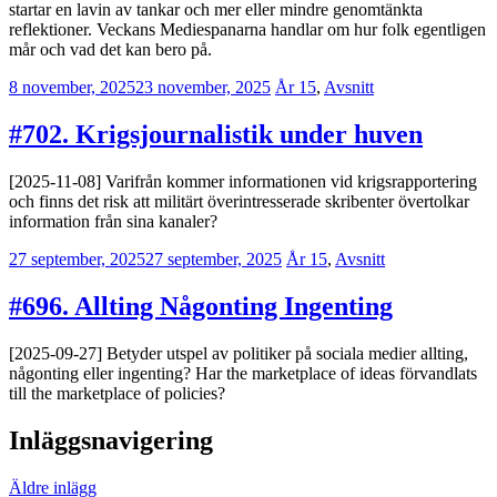
startar en lavin av tankar och mer eller mindre genomtänkta
reflektioner. Veckans Mediespanarna handlar om hur folk egentligen
mår och vad det kan bero på.
8 november, 2025
23 november, 2025
Erik
År 15
,
Avsnitt
Lindenius
#702. Krigsjournalistik under huven
[2025-11-08] Varifrån kommer informationen vid krigsrapportering
och finns det risk att militärt överintresserade skribenter övertolkar
information från sina kanaler?
27 september, 2025
27 september, 2025
Erik
År 15
,
Avsnitt
Lindenius
#696. Allting Någonting Ingenting
[2025-09-27] Betyder utspel av politiker på sociala medier allting,
någonting eller ingenting? Har the marketplace of ideas förvandlats
till the marketplace of policies?
Inläggsnavigering
Äldre inlägg