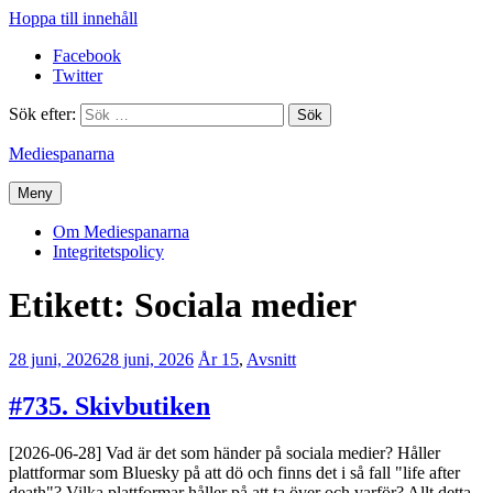
Hoppa till innehåll
Facebook
Twitter
Sök efter:
Mediespanarna
Meny
Om Mediespanarna
Integritetspolicy
Etikett:
Sociala medier
28 juni, 2026
28 juni, 2026
Jesper
År 15
,
Avsnitt
Enbom
#735. Skivbutiken
[2026-06-28] Vad är det som händer på sociala medier? Håller
plattformar som Bluesky på att dö och finns det i så fall "life after
death"? Vilka plattformar håller på att ta över och varför? Allt detta