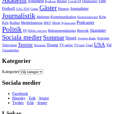
Akademi
Argument
Film
Böcker
Diskurser
Covid-19
Byråkrati
Gäster
Fotboll
Journalister
Humor
GAL-TAN
Genus
Journalistik
Jubileum
Kommunikation
Krig
Konspirationer
Podcaster
Kris
Kultur
Mediehistoria
MKV
Musik
Nyårsavsnitt
Politik
Retorik
Skandaler
Public service
Rekommendationer
PR
Sociala medier
Sommar
Sport
Sveriges
Sveriges Radio
USA
Teorier
Trump
Val
Television
TV-serier
TV-spel
Terrorism
Umeå
Yttrandefrihet
Kategorier
Kategorier
Sociala medier
Facebook
Bluesky
·
Erik
·
Jesper
Twitter
·
Erik
·
Jesper
Länkar