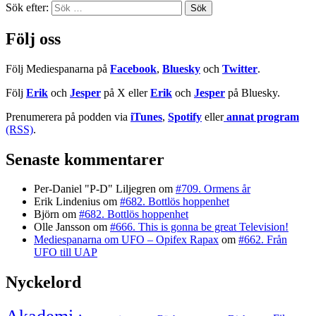
Sök efter:
Följ oss
Följ Mediespanarna på
Facebook
,
Bluesky
och
Twitter
.
Följ
Erik
och
Jesper
på X eller
Erik
och
Jesper
på Bluesky.
Prenumerera på podden via
iTunes
,
Spotify
eller
annat program
(RSS)
.
Senaste kommentarer
Per-Daniel "P-D" Liljegren
om
#709. Ormens år
Erik Lindenius
om
#682. Bottlös hoppenhet
Björn
om
#682. Bottlös hoppenhet
Olle Jansson
om
#666. This is gonna be great Television!
Mediespanarna om UFO – Opifex Rapax
om
#662. Från
UFO till UAP
Nyckelord