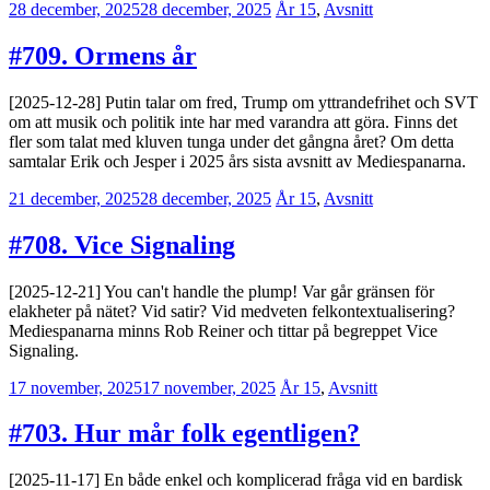
28 december, 2025
28 december, 2025
Jesper
År 15
,
Avsnitt
Enbom
#709. Ormens år
[2025-12-28] Putin talar om fred, Trump om yttrandefrihet och SVT
om att musik och politik inte har med varandra att göra. Finns det
fler som talat med kluven tunga under det gångna året? Om detta
samtalar Erik och Jesper i 2025 års sista avsnitt av Mediespanarna.
21 december, 2025
28 december, 2025
Erik
År 15
,
Avsnitt
Lindenius
#708. Vice Signaling
[2025-12-21] You can't handle the plump! Var går gränsen för
elakheter på nätet? Vid satir? Vid medveten felkontextualisering?
Mediespanarna minns Rob Reiner och tittar på begreppet Vice
Signaling.
17 november, 2025
17 november, 2025
Jesper
År 15
,
Avsnitt
Enbom
#703. Hur mår folk egentligen?
[2025-11-17] En både enkel och komplicerad fråga vid en bardisk