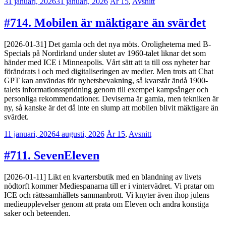
31 januari, 2026
31 januari, 2026
Erik
År 15
,
Avsnitt
Lindenius
#714. Mobilen är mäktigare än svärdet
[2026-01-31] Det gamla och det nya möts. Oroligheterna med B-
Specials på Nordirland under slutet av 1960-talet liknar det som
händer med ICE i Minneapolis. Vårt sätt att ta till oss nyheter har
förändrats i och med digitaliseringen av medier. Men trots att Chat
GPT kan användas för nyhetsbevakning, så kvarstår ändå 1900-
talets informationsspridning genom till exempel kampsånger och
personliga rekommendationer. Deviserna är gamla, men tekniken är
ny, så kanske är det då inte en slump att mobilen blivit mäktigare än
svärdet.
11 januari, 2026
4 augusti, 2026
Jesper
År 15
,
Avsnitt
Enbom
#711. SevenEleven
[2026-01-11] Likt en kvartersbutik med en blandning av livets
nödtorft kommer Mediespanarna till er i vintervädret. Vi pratar om
ICE och rättssamhällets sammanbrott. Vi knyter även ihop julens
medieupplevelser genom att prata om Eleven och andra konstiga
saker och beteenden.