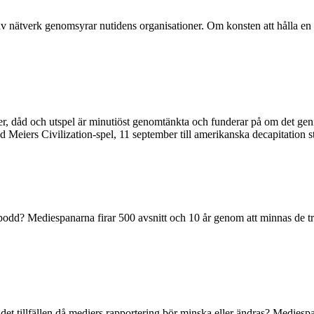
 av nätverk genomsyrar nutidens organisationer. Om konsten att hålla en 
er, dåd och utspel är minutiöst genomtänkta och funderar på om det geni
 Meiers Civilization-spel, 11 september till amerikanska decapitation st
podd? Mediespanarna firar 500 avsnitt och 10 år genom att minnas de t
det tillfällen då mediers rapportering bör minska eller ändras? Mediespa