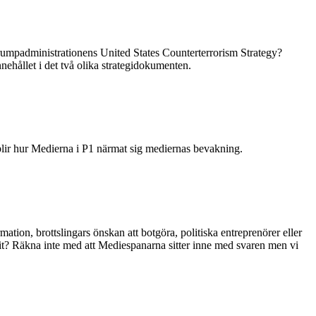
rumpadministrationens United States Counterterrorism Strategy?
nnehållet i det två olika strategidokumenten.
blir hur Medierna i P1 närmat sig mediernas bevakning.
ation, brottslingars önskan att botgöra, politiska entreprenörer eller
hit? Räkna inte med att Mediespanarna sitter inne med svaren men vi