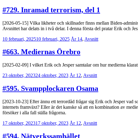
Lindenius
#729. Inramad terrorism, del 1
[2026-05-15] Vilka likheter och skillnader finns mellan Biden-admin
Avsnittet har delats in i två delar. I denna första del pratar Erik och 
10 februari, 2025
10 februari, 2025
Jesper
År 14
,
Avsnitt
Enbom
#663. Mediernas Örebro
[2025-02-09] I vilket Erik och Jesper samtalar om hur medierna klara
23 oktober, 2023
24 oktober, 2023
Jesper
År 12
,
Avsnitt
Enbom
#595. Svampplockaren Osama
[2023-10-23] Efter ännu ett terrordåd frågar sig Erik och Jesper vad so
internets framväxt? Eller är det kanske så att en kombination av medi
försöker i alla fall ställa frågorna.
17 oktober, 2023
17 oktober, 2023
Erik
År 12
,
Avsnitt
Lindenius
#594. Nätverkssamhället