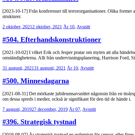
[2023-10-17] Från konferenser till terrororganisationer. Olika former
strukturer.
2 oktober, 2021
2 oktober, 2021
Erik
År 10
,
Avsnitt
Lindenius
#504. Efterhandskonstruktioner
[2021-10-02] I vilket Erik och Jesper pratar om myten att alla händels
omständigheterna. Allt från undervisningsplanering, Harrison Ford, Sid
31 augusti, 2021
31 augusti, 2021
Erik
År 10
,
Avsnitt
Lindenius
#500. Minnesdagarna
[2021-08-31] Det mörkaste jubileumsavsnittet någonsin från en tioårs
om dessa spreds i medier, också är signifikant för den tid de hände i.
7 augusti, 2019
27 december, 2019
Erik
År 07
,
Avsnitt
Lindenius
#396. Strategisk tystnad
[2019-08-07] Är strategisk tystnad en eufemism för censur, eller finns 