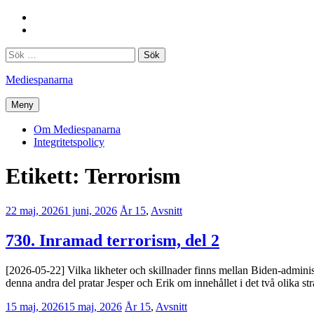
Hoppa
Facebook
till
Twitter
innehåll
Sök
efter:
Mediespanarna
Meny
Om Mediespanarna
Integritetspolicy
Etikett:
Terrorism
22 maj, 2026
1 juni, 2026
Erik
År 15
,
Avsnitt
Lindenius
730. Inramad terrorism, del 2
[2026-05-22] Vilka likheter och skillnader finns mellan Biden-admini
denna andra del pratar Jesper och Erik om innehållet i det två olika s
15 maj, 2026
15 maj, 2026
Erik
År 15
,
Avsnitt