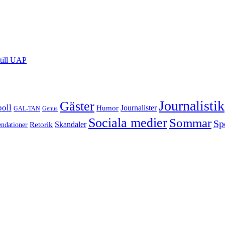
till UAP
Journalistik
Gäster
boll
Journalister
Humor
GAL-TAN
Genus
Sociala medier
Sommar
Sp
Retorik
Skandaler
dationer