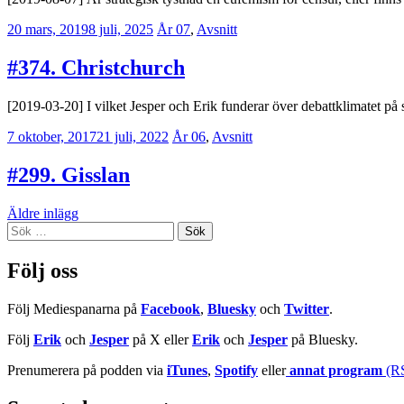
20 mars, 2019
8 juli, 2025
Erik
År 07
,
Avsnitt
Lindenius
#374. Christchurch
[2019-03-20] I vilket Jesper och Erik funderar över debattklimatet på 
7 oktober, 2017
21 juli, 2022
Erik
År 06
,
Avsnitt
Lindenius
#299. Gisslan
Inläggsnavigering
Äldre inlägg
Sök
efter:
Följ oss
Följ Mediespanarna på
Facebook
,
Bluesky
och
Twitter
.
Följ
Erik
och
Jesper
på X eller
Erik
och
Jesper
på Bluesky.
Prenumerera på podden via
iTunes
,
Spotify
eller
annat program
(R