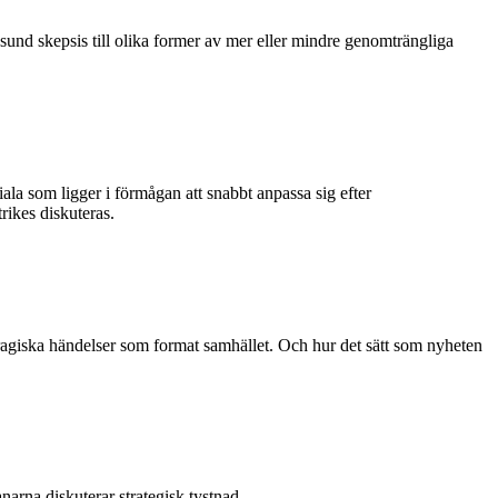
sund skepsis till olika former av mer eller mindre genomträngliga
ala som ligger i förmågan att snabbt anpassa sig efter
rikes diskuteras.
ragiska händelser som format samhället. Och hur det sätt som nyheten
narna diskuterar strategisk tystnad.