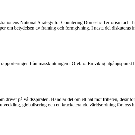
istrationens National Strategy for Countering Domestic Terrorism och T
Jesper om betydelsen av framing och formgivning. I nästa del diskuteras i
t rapporteringen från masskjutningen i Örebro. En viktig utgångspunkt 
m driver på våldsspiralen. Handlar det om ett hat mot friheten, desinform
eutveckling, globalisering och en krackelerande världsordning fört oss 