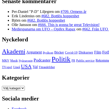
Senaste kommentarer
Per-Daniel "P-D" Liljegren
om
#709. Ormens år
Erik Lindenius
om
#682. Bottlös hoppenhet
Björn
om
#682. Bottlös hoppenhet
Olle Jansson
om
#666. This is gonna be great Television!
Mediespanarna om UFO – Opifex Rapax
om
#662. Från UFO 
Nyckelord
Akademi
Fot
Argument
Film
Böcker
Diskurser
Covid-19
Byråkrati
Politik
Podcaster
MKV
Public service
Rekommen
PR
Musik
Nyårsavsnitt
USA
Val
TV-spel
Yttrandefrihet
Umeå
Kategorier
Kategorier
Sociala medier
Facebook