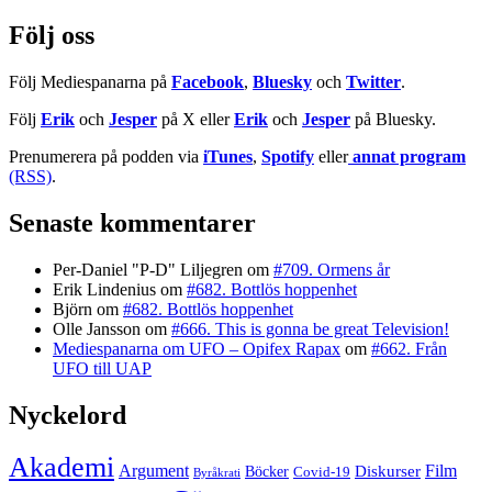
efter:
Följ oss
Följ Mediespanarna på
Facebook
,
Bluesky
och
Twitter
.
Följ
Erik
och
Jesper
på X eller
Erik
och
Jesper
på Bluesky.
Prenumerera på podden via
iTunes
,
Spotify
eller
annat program
(RSS)
.
Senaste kommentarer
Per-Daniel "P-D" Liljegren
om
#709. Ormens år
Erik Lindenius
om
#682. Bottlös hoppenhet
Björn
om
#682. Bottlös hoppenhet
Olle Jansson
om
#666. This is gonna be great Television!
Mediespanarna om UFO – Opifex Rapax
om
#662. Från
UFO till UAP
Nyckelord
Akademi
Argument
Film
Böcker
Diskurser
Covid-19
Byråkrati