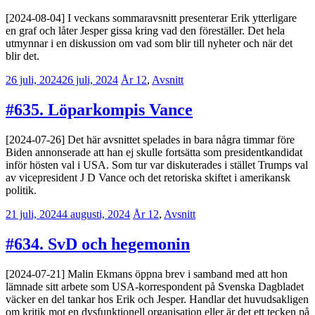
[2024-08-04] I veckans sommaravsnitt presenterar Erik ytterligare
en graf och låter Jesper gissa kring vad den föreställer. Det hela
utmynnar i en diskussion om vad som blir till nyheter och när det
blir det.
26 juli, 2024
26 juli, 2024
Erik
År 12
,
Avsnitt
Lindenius
#635. Löparkompis Vance
[2024-07-26] Det här avsnittet spelades in bara några timmar före
Biden annonserade att han ej skulle fortsätta som presidentkandidat
inför hösten val i USA. Som tur var diskuterades i stället Trumps val
av vicepresident J D Vance och det retoriska skiftet i amerikansk
politik.
21 juli, 2024
4 augusti, 2024
Jesper
År 12
,
Avsnitt
Enbom
#634. SvD och hegemonin
[2024-07-21] Malin Ekmans öppna brev i samband med att hon
lämnade sitt arbete som USA-korrespondent på Svenska Dagbladet
väcker en del tankar hos Erik och Jesper. Handlar det huvudsakligen
om kritik mot en dysfunktionell organisation eller är det ett tecken på