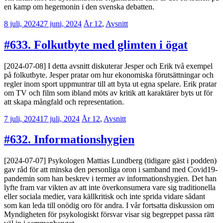
en kamp om hegemonin i den svenska debatten.
8 juli, 2024
27 juni, 2024
Erik
År 12
,
Avsnitt
Lindenius
#633. Folkutbyte med glimten i ögat
[2024-07-08] I detta avsnitt diskuterar Jesper och Erik två exempel
på folkutbyte. Jesper pratar om hur ekonomiska förutsättningar och
regler inom sport uppmuntrar till att byta ut egna spelare. Erik pratar
om TV och film som ibland möts av kritik att karaktärer byts ut för
att skapa mångfald och representation.
7 juli, 2024
17 juli, 2024
Erik
År 12
,
Avsnitt
Lindenius
#632. Informationshygien
[2024-07-07] Psykologen Mattias Lundberg (tidigare gäst i podden)
gav råd för att minska den personliga oron i samband med Covid19-
pandemin som han beskrev i termer av informationshygien. Det han
lyfte fram var vikten av att inte överkonsumera vare sig traditionella
eller sociala medier, vara källkritisk och inte sprida vidare sådant
som kan leda till onödig oro för andra. I vår fortsatta diskussion om
Myndigheten för psykologiskt försvar visar sig begreppet passa rätt