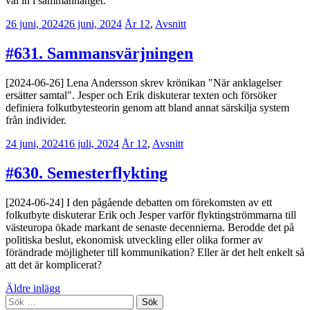
väl in i sammanhanget.
26 juni, 2024
26 juni, 2024
Erik
År 12
,
Avsnitt
Lindenius
#631. Sammansvärjningen
[2024-06-26] Lena Andersson skrev krönikan "När anklagelser
ersätter samtal". Jesper och Erik diskuterar texten och försöker
definiera folkutbytesteorin genom att bland annat särskilja system
från individer.
24 juni, 2024
16 juli, 2024
Jesper
År 12
,
Avsnitt
Enbom
#630. Semesterflykting
[2024-06-24] I den pågående debatten om förekomsten av ett
folkutbyte diskuterar Erik och Jesper varför flyktingströmmarna till
västeuropa ökade markant de senaste decennierna. Berodde det på
politiska beslut, ekonomisk utveckling eller olika former av
förändrade möjligheter till kommunikation? Eller är det helt enkelt så
att det är komplicerat?
Inläggsnavigering
Äldre inlägg
Sök