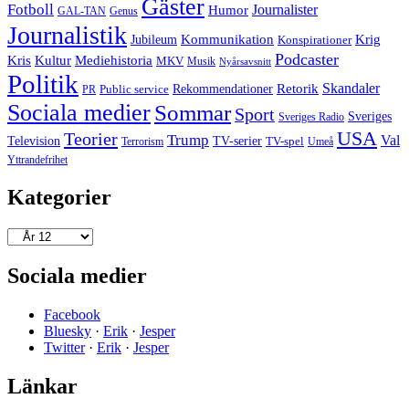
Gäster
Fotboll
Journalister
Humor
GAL-TAN
Genus
Journalistik
Jubileum
Kommunikation
Krig
Konspirationer
Podcaster
Kris
Kultur
Mediehistoria
MKV
Musik
Nyårsavsnitt
Politik
Retorik
Skandaler
Public service
Rekommendationer
PR
Sociala medier
Sommar
Sport
Sveriges
Sveriges Radio
USA
Teorier
Trump
Val
Television
TV-serier
TV-spel
Terrorism
Umeå
Yttrandefrihet
Kategorier
Kategorier
Sociala medier
Facebook
Bluesky
·
Erik
·
Jesper
Twitter
·
Erik
·
Jesper
Länkar