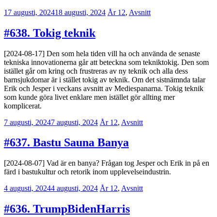
17 augusti, 2024
18 augusti, 2024
Jesper
År 12
,
Avsnitt
Enbom
#638. Tokig teknik
[2024-08-17] Den som hela tiden vill ha och använda de senaste
tekniska innovationerna går att beteckna som tekniktokig. Den som
istället går om kring och frustreras av ny teknik och alla dess
barnsjukdomar är i stället tokig av teknik. Om det sistnämnda talar
Erik och Jesper i veckans avsnitt av Mediespanarna. Tokig teknik
som kunde göra livet enklare men istället gör allting mer
komplicerat.
7 augusti, 2024
7 augusti, 2024
Erik
År 12
,
Avsnitt
Lindenius
#637. Bastu Sauna Banya
[2024-08-07] Vad är en banya? Frågan tog Jesper och Erik in på en
färd i bastukultur och retorik inom upplevelseindustrin.
4 augusti, 2024
4 augusti, 2024
Jesper
År 12
,
Avsnitt
Enbom
#636. TrumpBidenHarris