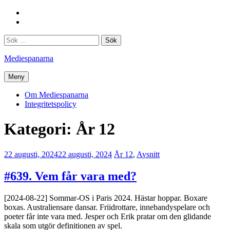
Hoppa
Facebook
till
Twitter
innehåll
Sök
efter:
Mediespanarna
Meny
Om Mediespanarna
Integritetspolicy
Kategori:
År 12
22 augusti, 2024
22 augusti, 2024
Erik
År 12
,
Avsnitt
Lindenius
#639. Vem får vara med?
[2024-08-22] Sommar-OS i Paris 2024. Hästar hoppar. Boxare
boxas. Australiensare dansar. Friidrottare, innebandyspelare och
poeter får inte vara med. Jesper och Erik pratar om den glidande
skala som utgör definitionen av spel.