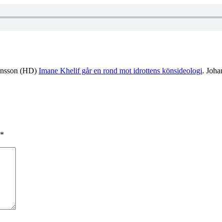
Jönsson (HD)
Imane Khelif går en rond mot idrottens könsideologi
. Joh
*