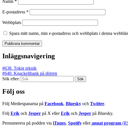
Namn
*
E-postadress
*
Webbplats
Spara mitt namn, min e-postadress och webbplats i denna webbläsa
Inläggsnavigering
#638. Tokig teknik
#640. Knackelibank på dörren
Sök efter:
Följ oss
Följ Mediespanarna på
Facebook
,
Bluesky
och
Twitter
.
Följ
Erik
och
Jesper
på X eller
Erik
och
Jesper
på Bluesky.
Prenumerera på podden via
iTunes
,
Spotify
eller
annat program
(R