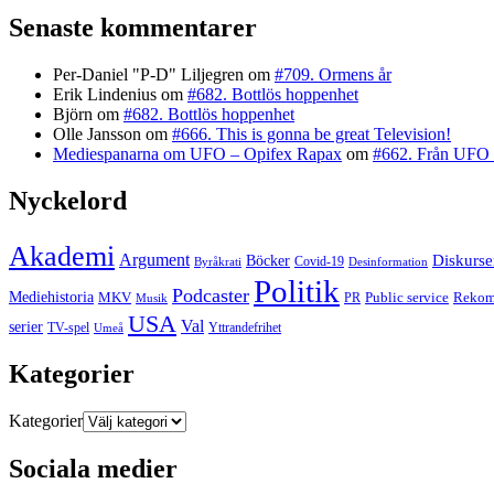
Senaste kommentarer
Per-Daniel "P-D" Liljegren
om
#709. Ormens år
Erik Lindenius
om
#682. Bottlös hoppenhet
Björn
om
#682. Bottlös hoppenhet
Olle Jansson
om
#666. This is gonna be great Television!
Mediespanarna om UFO – Opifex Rapax
om
#662. Från UFO 
Nyckelord
Akademi
Argument
Diskurse
Böcker
Covid-19
Byråkrati
Desinformation
Politik
Podcaster
Mediehistoria
MKV
Rekom
PR
Public service
Musik
USA
Val
serier
TV-spel
Umeå
Yttrandefrihet
Kategorier
Kategorier
Sociala medier