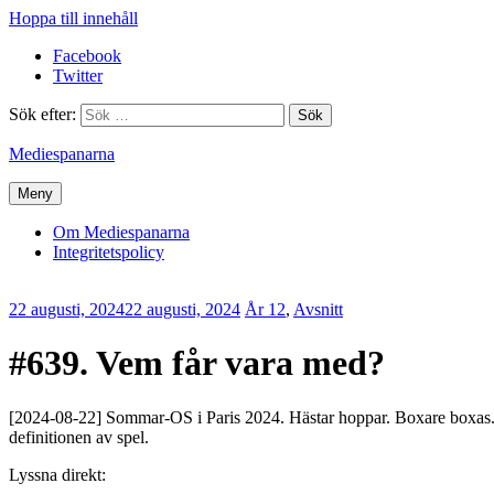
Hoppa till innehåll
Facebook
Twitter
Sök efter:
Mediespanarna
Meny
Om Mediespanarna
Integritetspolicy
22 augusti, 2024
22 augusti, 2024
Erik
År 12
,
Avsnitt
Lindenius
#639. Vem får vara med?
[2024-08-22] Sommar-OS i Paris 2024. Hästar hoppar. Boxare boxas. Au
definitionen av spel.
Lyssna direkt: