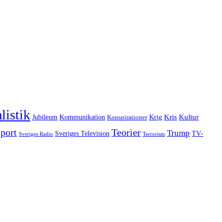
listik
Kommunikation
Krig
Kris
Kultur
Jubileum
Konspirationer
port
Teorier
Trump
Sveriges Television
TV-
Sveriges Radio
Terrorism