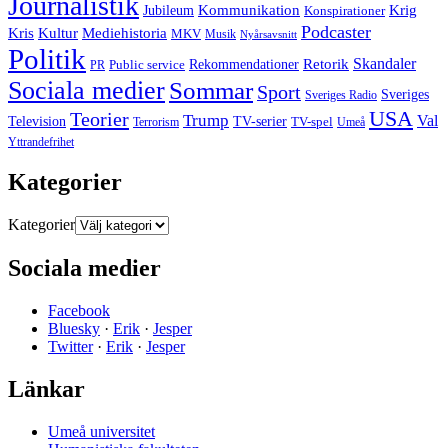
Journalistik
Jubileum
Kommunikation
Krig
Konspirationer
Podcaster
Kris
Kultur
Mediehistoria
MKV
Musik
Nyårsavsnitt
Politik
Retorik
Skandaler
Public service
Rekommendationer
PR
Sociala medier
Sommar
Sport
Sveriges
Sveriges Radio
USA
Teorier
Trump
Val
Television
TV-serier
TV-spel
Terrorism
Umeå
Yttrandefrihet
Kategorier
Kategorier
Sociala medier
Facebook
Bluesky
·
Erik
·
Jesper
Twitter
·
Erik
·
Jesper
Länkar
Umeå universitet