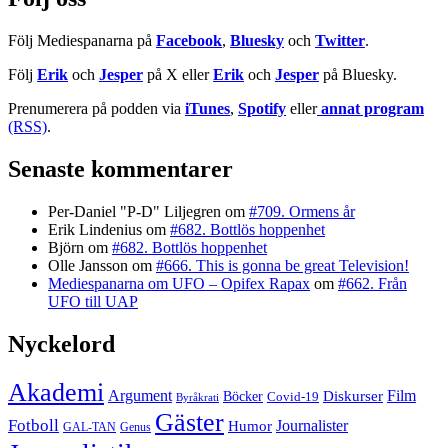
Följ Mediespanarna på
Facebook
,
Bluesky
och
Twitter
.
Följ
Erik
och
Jesper
på X eller
Erik
och
Jesper
på Bluesky.
Prenumerera på podden via
iTunes
,
Spotify
eller
annat program
(RSS)
.
Senaste kommentarer
Per-Daniel "P-D" Liljegren
om
#709. Ormens år
Erik Lindenius
om
#682. Bottlös hoppenhet
Björn
om
#682. Bottlös hoppenhet
Olle Jansson
om
#666. This is gonna be great Television!
Mediespanarna om UFO – Opifex Rapax
om
#662. Från
UFO till UAP
Nyckelord
Akademi
Argument
Film
Böcker
Diskurser
Covid-19
Byråkrati
Gäster
Fotboll
Journalister
Humor
GAL-TAN
Genus