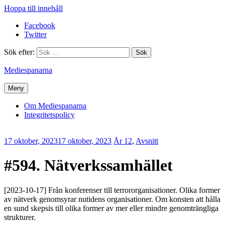
Hoppa till innehåll
Facebook
Twitter
Sök efter:
Mediespanarna
Meny
Om Mediespanarna
Integritetspolicy
17 oktober, 2023
17 oktober, 2023
Erik
År 12
,
Avsnitt
Lindenius
#594. Nätverkssamhället
[2023-10-17] Från konferenser till terrororganisationer. Olika former
av nätverk genomsyrar nutidens organisationer. Om konsten att hålla
en sund skepsis till olika former av mer eller mindre genomträngliga
strukturer.