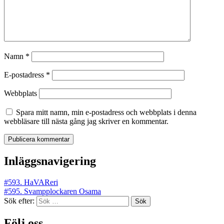
Namn
*
E-postadress
*
Webbplats
Spara mitt namn, min e-postadress och webbplats i denna
webbläsare till nästa gång jag skriver en kommentar.
Inläggsnavigering
#593. HaVAReri
#595. Svampplockaren Osama
Sök efter:
Följ oss