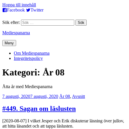
Hoppa till innehåll
Facebook
Twitter
Sök efter:
Mediespanarna
Meny
Om Mediespanarna
Integritetspolicy
Kategori:
År 08
Åtta år med Mediespanarna
7 augusti, 2020
7 augusti, 2020
Erik
År 08
,
Avsnitt
Lindenius
#449. Sagan om läslusten
[2020-08-07] I vilket Jesper och Erik diskuterar läsning över jullov,
att hitta läsandet och att tappa läslusten.