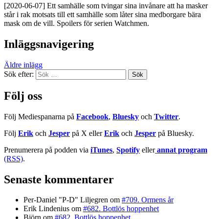
[2020-06-07] Ett samhälle som tvingar sina invånare att ha masker
står i rak motsats till ett samhälle som låter sina medborgare bära
mask om de vill. Spoilers för serien Watchmen.
Inläggsnavigering
Äldre inlägg
Sök efter:
Följ oss
Följ Mediespanarna på
Facebook
,
Bluesky
och
Twitter
.
Följ
Erik
och
Jesper
på X eller
Erik
och
Jesper
på Bluesky.
Prenumerera på podden via
iTunes
,
Spotify
eller
annat program
(RSS)
.
Senaste kommentarer
Per-Daniel "P-D" Liljegren
om
#709. Ormens år
Erik Lindenius
om
#682. Bottlös hoppenhet
Björn
om
#682. Bottlös hoppenhet