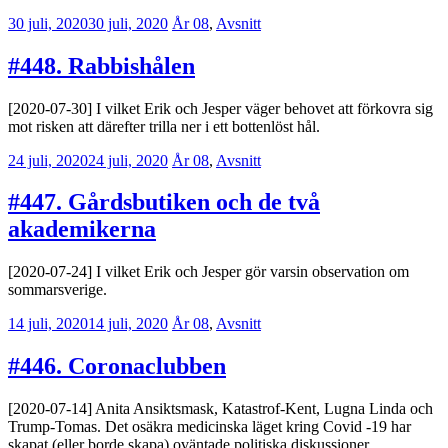
30 juli, 2020
30 juli, 2020
Erik
År 08
,
Avsnitt
Lindenius
#448. Rabbishålen
[2020-07-30] I vilket Erik och Jesper väger behovet att förkovra sig
mot risken att därefter trilla ner i ett bottenlöst hål.
24 juli, 2020
24 juli, 2020
Erik
År 08
,
Avsnitt
Lindenius
#447. Gårdsbutiken och de två
akademikerna
[2020-07-24] I vilket Erik och Jesper gör varsin observation om
sommarsverige.
14 juli, 2020
14 juli, 2020
Erik
År 08
,
Avsnitt
Lindenius
#446. Coronaclubben
[2020-07-14] Anita Ansiktsmask, Katastrof-Kent, Lugna Linda och
Trump-Tomas. Det osäkra medicinska läget kring Covid -19 har
skapat (eller borde skapa) oväntade politiska diskussioner.