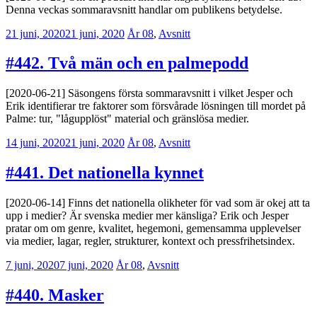
Denna veckas sommaravsnitt handlar om publikens betydelse.
21 juni, 2020
21 juni, 2020
Erik
År 08
,
Avsnitt
Lindenius
#442. Två män och en palmepodd
[2020-06-21] Säsongens första sommaravsnitt i vilket Jesper och
Erik identifierar tre faktorer som försvårade lösningen till mordet på
Palme: tur, "lågupplöst" material och gränslösa medier.
14 juni, 2020
21 juni, 2020
Erik
År 08
,
Avsnitt
Lindenius
#441. Det nationella kynnet
[2020-06-14] Finns det nationella olikheter för vad som är okej att ta
upp i medier? Är svenska medier mer känsliga? Erik och Jesper
pratar om om genre, kvalitet, hegemoni, gemensamma upplevelser
via medier, lagar, regler, strukturer, kontext och pressfrihetsindex.
7 juni, 2020
7 juni, 2020
Erik
År 08
,
Avsnitt
Lindenius
#440. Masker