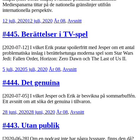
Mediespanarna tittar på de nationella gränslinjer utifrån
internationella perspektiv.
12 juli, 2020
12 juli, 2020
Erik
År 08
,
Avsnitt
Lindenius
#445. Berättelser i TV-spel
[2020-07-12] I vilket Erik pratar spoilerfritt med Jesper om ett antal
problematiska inslag i berättelsetunga moderna spel som Star Wars
Jedi: Fallen Order, Horizon: Zero Dawn och The Last of Us II.
5 juli, 2020
5 juli, 2020
Erik
År 08
,
Avsnitt
Lindenius
#444. Det genuina
[2020-07-05] I vilket Jesper och Erik är besvikna på sommarbuffén.
Ett avsnitt om att söka det genuina i tillvaron.
28 juni, 2020
28 juni, 2020
Erik
År 08
,
Avsnitt
Lindenius
#443. Utan publik
[2020-06-28] Om en podcast inte har några lyssnare, finns den då?