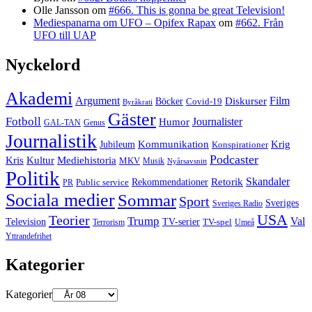
Olle Jansson
om
#666. This is gonna be great Television!
Mediespanarna om UFO – Opifex Rapax
om
#662. Från
UFO till UAP
Nyckelord
Akademi
Argument
Film
Böcker
Diskurser
Covid-19
Byråkrati
Gäster
Fotboll
Journalister
Humor
GAL-TAN
Genus
Journalistik
Jubileum
Kommunikation
Krig
Konspirationer
Podcaster
Kris
Kultur
Mediehistoria
MKV
Musik
Nyårsavsnitt
Politik
Retorik
Skandaler
Public service
Rekommendationer
PR
Sociala medier
Sommar
Sport
Sveriges
Sveriges Radio
USA
Teorier
Trump
Val
Television
TV-serier
TV-spel
Terrorism
Umeå
Yttrandefrihet
Kategorier
Kategorier