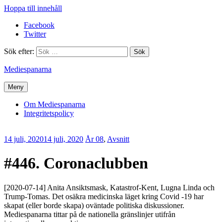
Hoppa till innehåll
Facebook
Twitter
Sök efter:
Mediespanarna
Meny
Om Mediespanarna
Integritetspolicy
14 juli, 2020
14 juli, 2020
Erik
År 08
,
Avsnitt
Lindenius
#446. Coronaclubben
[2020-07-14] Anita Ansiktsmask, Katastrof-Kent, Lugna Linda och
Trump-Tomas. Det osäkra medicinska läget kring Covid -19 har
skapat (eller borde skapa) oväntade politiska diskussioner.
Mediespanarna tittar på de nationella gränslinjer utifrån