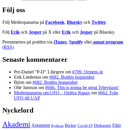
Följ oss
Följ Mediespanarna på
Facebook
,
Bluesky
och
Twitter
.
Följ
Erik
och
Jesper
på X eller
Erik
och
Jesper
på Bluesky.
Prenumerera på podden via
iTunes
,
Spotify
eller
annat program
(RSS)
.
Senaste kommentarer
Per-Daniel "P-D" Liljegren
om
#709. Ormens år
Erik Lindenius
om
#682. Bottlös hoppenhet
Björn
om
#682. Bottlös hoppenhet
Olle Jansson
om
#666. This is gonna be great Television!
Mediespanarna om UFO – Opifex Rapax
om
#662. Från
UFO till UAP
Nyckelord
Akademi
Argument
Film
Böcker
Diskurser
Covid-19
Byråkrati