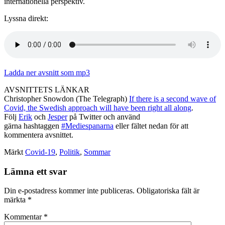
internationella perspektiv.
Lyssna direkt:
Ladda ner avsnitt som mp3
AVSNITTETS LÄNKAR
Christopher Snowdon (The Telegraph)
If there is a second wave of
Covid, the Swedish approach will have been right all along
.
Följ
Erik
och
Jesper
på Twitter och använd
gärna hashtaggen
#Mediespanarna
eller fältet nedan för att
kommentera avsnittet.
Märkt
Covid-19
,
Politik
,
Sommar
Lämna ett svar
Din e-postadress kommer inte publiceras.
Obligatoriska fält är
märkta
*
Kommentar
*