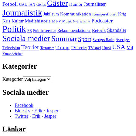
Gäster
Fotboll
Journalister
Humor
GAL-TAN
Genus
Journalistik
Jubileum
Kommunikation
Krig
Konspirationer
Podcaster
Kris
Kultur
Mediehistoria
MKV
Musik
Nyårsavsnitt
Politik
Retorik
Skandaler
Public service
Rekommendationer
PR
Sociala medier
Sommar
Sport
Sveriges
Sveriges Radio
USA
Teorier
Trump
Val
Television
TV-serier
TV-spel
Terrorism
Umeå
Yttrandefrihet
Kategorier
Kategorier
Sociala medier
Facebook
Bluesky
·
Erik
·
Jesper
Twitter
·
Erik
·
Jesper
Länkar