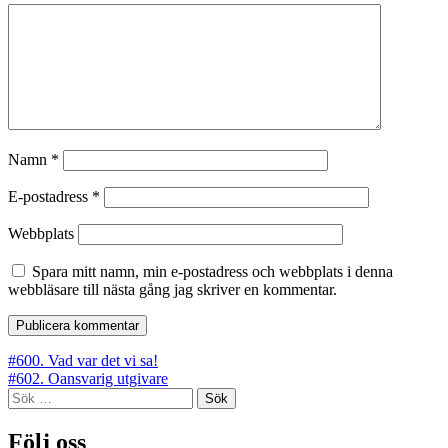
Namn
*
E-postadress
*
Webbplats
Spara mitt namn, min e-postadress och webbplats i denna
webbläsare till nästa gång jag skriver en kommentar.
Inläggsnavigering
#600. Vad var det vi sa!
#602. Oansvarig utgivare
Sök
efter:
Följ oss