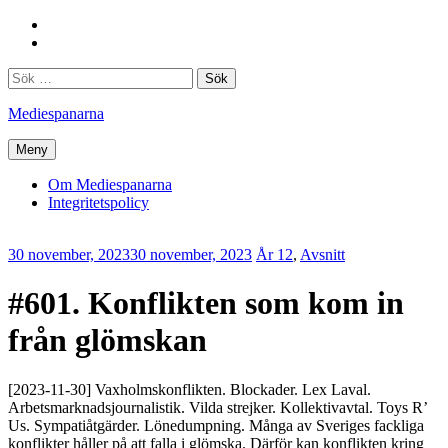
Hoppa
Facebook
till
Twitter
innehåll
Sök
efter:
Mediespanarna
Meny
Om Mediespanarna
Integritetspolicy
30 november, 2023
30 november, 2023
Erik
År 12
,
Avsnitt
Lindenius
#601. Konflikten som kom in
från glömskan
[2023-11-30] Vaxholmskonflikten. Blockader. Lex Laval.
Arbetsmarknadsjournalistik. Vilda strejker. Kollektivavtal. Toys R’
Us. Sympatiåtgärder. Lönedumpning. Många av Sveriges fackliga
konflikter håller på att falla i glömska. Därför kan konflikten kring