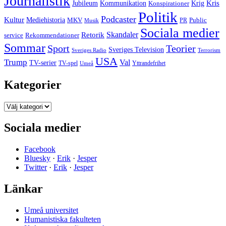
Journalistik
Kommunikation
Krig
Kris
Jubileum
Konspirationer
Politik
Podcaster
Kultur
Mediehistoria
MKV
PR
Public
Musik
Sociala medier
Skandaler
Retorik
Rekommendationer
service
Sommar
Sport
Teorier
Sveriges Television
Sveriges Radio
Terrorism
USA
Trump
Val
TV-serier
TV-spel
Umeå
Yttrandefrihet
Kategorier
Kategorier
Sociala medier
Facebook
Bluesky
·
Erik
·
Jesper
Twitter
·
Erik
·
Jesper
Länkar
Umeå universitet
Humanistiska fakulteten