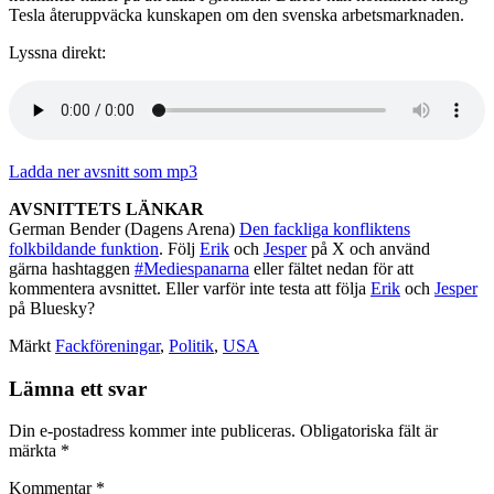
Tesla återuppväcka kunskapen om den svenska arbetsmarknaden.
Lyssna direkt:
Ladda ner avsnitt som mp3
AVSNITTETS LÄNKAR
German Bender (Dagens Arena)
Den fackliga konfliktens
folkbildande funktion
. Följ
Erik
och
Jesper
på X och använd
gärna hashtaggen
#Mediespanarna
eller fältet nedan för att
kommentera avsnittet. Eller varför inte testa att följa
Erik
och
Jesper
på Bluesky?
Märkt
Fackföreningar
,
Politik
,
USA
Lämna ett svar
Din e-postadress kommer inte publiceras.
Obligatoriska fält är
märkta
*
Kommentar
*