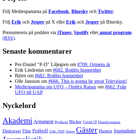
Följ Mediespanarna på
Facebook
,
Bluesky
och
Twitter
.
Följ
Erik
och
Jesper
på X eller
Erik
och
Jesper
på Bluesky.
Prenumerera på podden via
iTunes
,
Spotify
eller
annat program
(RSS)
.
Senaste kommentarer
Per-Daniel "P-D" Liljegren
om
#709. Ormens år
Erik Lindenius
om
#682. Bottlös hoppenhet
Björn
om
#682. Bottlös hoppenhet
Olle Jansson
om
#666. This is gonna be great Television!
Mediespanarna om UFO – Opifex Rapax
om
#662. Från
UFO till UAP
Nyckelord
Akademi
Argument
Böcker
Covid-19
Byråkrati
Desinformation
Gäster
Fotboll
Film
Journalister
Diskurser
Humor
GAL-TAN
Genus