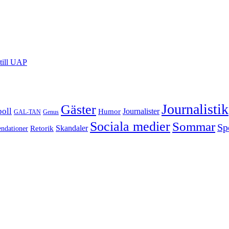
till UAP
Journalistik
Gäster
boll
Journalister
Humor
GAL-TAN
Genus
Sociala medier
Sommar
Sp
Retorik
Skandaler
dationer