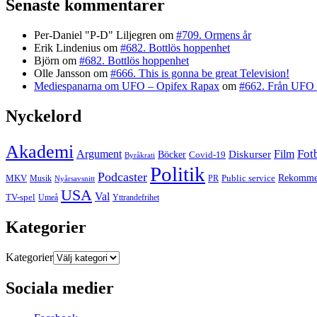
Senaste kommentarer
Per-Daniel "P-D" Liljegren
om
#709. Ormens år
Erik Lindenius
om
#682. Bottlös hoppenhet
Björn
om
#682. Bottlös hoppenhet
Olle Jansson
om
#666. This is gonna be great Television!
Mediespanarna om UFO – Opifex Rapax
om
#662. Från UFO 
Nyckelord
Akademi
Fot
Argument
Film
Böcker
Diskurser
Covid-19
Byråkrati
Politik
Podcaster
MKV
Public service
Rekommen
PR
Musik
Nyårsavsnitt
USA
Val
TV-spel
Yttrandefrihet
Umeå
Kategorier
Kategorier
Sociala medier