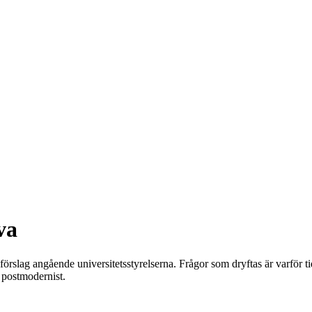
va
rslag angående universitetsstyrelserna. Frågor som dryftas är varför tiden
r postmodernist.