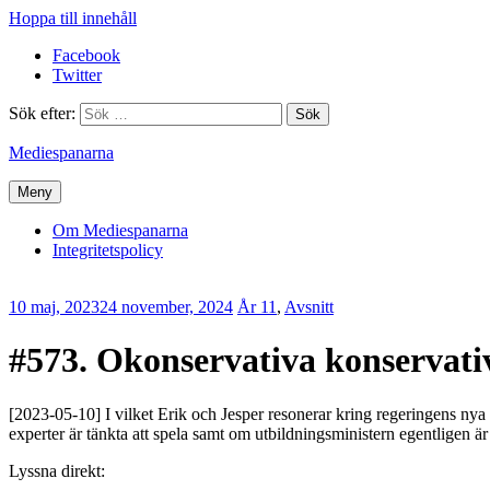
Hoppa till innehåll
Facebook
Twitter
Sök efter:
Mediespanarna
Meny
Om Mediespanarna
Integritetspolicy
10 maj, 2023
24 november, 2024
Jesper
År 11
,
Avsnitt
Enbom
#573. Okonservativa konservati
[2023-05-10] I vilket Erik och Jesper resonerar kring regeringens nya fö
experter är tänkta att spela samt om utbildningsministern egentligen ä
Lyssna direkt: