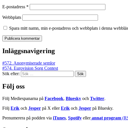
E-postadress
*
Webbplats
Spara mitt namn, min e-postadress och webbplats i denna webbläsa
Inläggsnavigering
#572. Anonymiserade semlor
#574. Eurovision Sorg Contest
Sök efter:
Följ oss
Följ Mediespanarna på
Facebook
,
Bluesky
och
Twitter
.
Följ
Erik
och
Jesper
på X eller
Erik
och
Jesper
på Bluesky.
Prenumerera på podden via
iTunes
,
Spotify
eller
annat program
(R