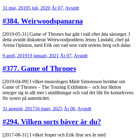
31 maj, 2019
5 juli, 2020
Erik
År 07
,
Avsnitt
Lindenius
#384. Weirwoodspanarna
[2019-05-31] Game of Thrones har gått i mål efter åtta säsonger. I
detta avsnitt diskuterar Weirwoodpoddens Jenny Lindahl, chef på
Arena Opinion, med Erik om vad som varit seriens berg och dalar.
9 april, 2019
19 januari, 2021
Erik
År 07
,
Avsnitt
Lindenius
#377. Game of Thrones
[2019-04-09] I vilket museologen Märit Simonsson berättar om
Game of Thrones – The Touring Exhibition – och hur fiktion
smyger sig in allt mer i utställningar och vad det fått för konsekvens
för synen på autenticitet.
31 augusti, 2017
16 mars, 2025
Erik
År 06
,
Avsnitt
Lindenius
#294. Vilken sorts bäver är du?
[2017-08-31] I vilket Jesper och Erik firar sex år med