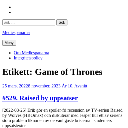
Hoppa
Facebook
till
Twitter
innehåll
Sök
efter:
Mediespanarna
Meny
Om Mediespanarna
Integritetspolicy
Etikett:
Game of Thrones
25 mars, 2022
8 november, 2023
Erik
År 10
,
Avsnitt
Lindenius
#529. Raised by uppsatser
[2022-03-25] Erik gör en spoiler-fri recension av TV-serien Raised
by Wolves (HBOmax) och diskuterar med Jesper hur ett av seriens
stora problem liknar en av de vanligaste bristerna i studenters
uppsatstexter.