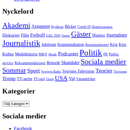
Nyckelord
Akademi
Argument
Böcker
Covid-19
Byråkrati
Desinformation
Gäster
Fotboll
Film
Journalister
Diskurser
Humor
GAL-TAN
Genus
Journalistik
Kommunikation
Krig
Kris
Jubileum
Konspirationer
Politik
Podcaster
Kultur
Mediehistoria
MKV
PR
Public
Musik
Sociala medier
Skandaler
Retorik
Rekommendationer
service
Sommar
Sport
Teorier
Sveriges Television
Sveriges Radio
Terrorism
USA
Trump
Val
TV-serier
TV-spel
Umeå
Yttrandefrihet
Kategorier
Kategorier
Sociala medier
Facebook