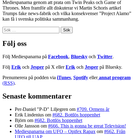
Mediespanarna genom att prata om Twin Peaks och Game of
Thrones. Men framför allt diskuterar vi Martin Schoris artikel
Trumps fake news-fabrik och vilka konsekvenser ”Project Alamo”
kan få i svenska politiska sammanhang.
Sök
efter:
Följ oss
Följ Mediespanarna på
Facebook
,
Bluesky
och
Twitter
.
Följ
Erik
och
Jesper
på X eller
Erik
och
Jesper
på Bluesky.
Prenumerera på podden via
iTunes
,
Spotify
eller
annat program
(RSS)
.
Senaste kommentarer
Per-Daniel "P-D" Liljegren
om
#709. Ormens år
Erik Lindenius
om
#682. Bottlös hoppenhet
Björn
om
#682. Bottlös hoppenhet
Olle Jansson
om
#666. This is gonna be great Television!
Mediespanarna om UFO – Opifex Rapax
om
#662. Från
UFO till UAP