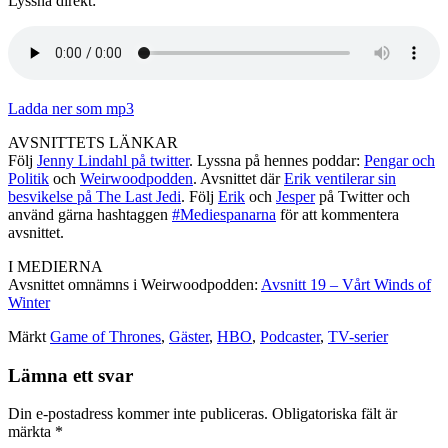
Lyssna direkt:
Ladda ner som mp3
AVSNITTETS LÄNKAR
Följ
Jenny Lindahl på twitter
. Lyssna på hennes poddar:
Pengar och
Politik
och
Weirwoodpodden
. Avsnittet där
Erik ventilerar sin
besvikelse på The Last Jedi
. Följ
Erik
och
Jesper
på Twitter och
använd gärna hashtaggen
#Mediespanarna
för att kommentera
avsnittet.
I MEDIERNA
Avsnittet omnämns i Weirwoodpodden:
Avsnitt 19 – Vårt Winds of
Winter
Märkt
Game of Thrones
,
Gäster
,
HBO
,
Podcaster
,
TV-serier
Lämna ett svar
Din e-postadress kommer inte publiceras.
Obligatoriska fält är
märkta
*