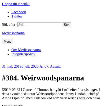
Hoppa till innehåll
Facebook
Twitter
Sök efter:
Mediespanarna
Meny
Om Mediespanarna
Integritetspolicy
31 maj, 2019
5 juli, 2020
Erik
År 07
,
Avsnitt
Lindenius
#384. Weirwoodspanarna
[2019-05-31] Game of Thrones har gått i mål efter åtta säsonger. I
detta avsnitt diskuterar Weirwoodpoddens Jenny Lindahl, chef på
Arena Opinion, med Erik om vad som varit seriens berg och dalar.