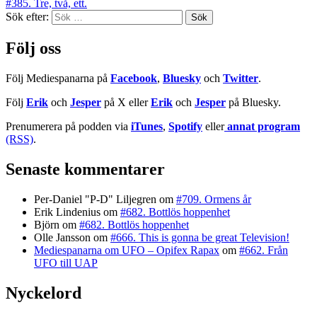
#385. Tre, två, ett.
Sök efter:
Följ oss
Följ Mediespanarna på
Facebook
,
Bluesky
och
Twitter
.
Följ
Erik
och
Jesper
på X eller
Erik
och
Jesper
på Bluesky.
Prenumerera på podden via
iTunes
,
Spotify
eller
annat program
(RSS)
.
Senaste kommentarer
Per-Daniel "P-D" Liljegren
om
#709. Ormens år
Erik Lindenius
om
#682. Bottlös hoppenhet
Björn
om
#682. Bottlös hoppenhet
Olle Jansson
om
#666. This is gonna be great Television!
Mediespanarna om UFO – Opifex Rapax
om
#662. Från
UFO till UAP
Nyckelord