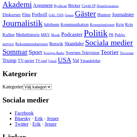
Akademi
Argument
Böcker
Covid-19
Byråkrati
Desinformation
Gäster
Fotboll
Film
Journalister
Diskurser
Humor
GAL-TAN
Genus
Journalistik
Kommunikation
Krig
Kris
Jubileum
Konspirationer
Politik
Podcaster
Kultur
Mediehistoria
MKV
PR
Public
Musik
Sociala medier
Skandaler
Retorik
Rekommendationer
service
Sommar
Sport
Teorier
Sveriges Television
Sveriges Radio
Terrorism
USA
Trump
Val
TV-serier
TV-spel
Umeå
Yttrandefrihet
Kategorier
Kategorier
Sociala medier
Facebook
Bluesky
·
Erik
·
Jesper
Twitter
·
Erik
·
Jesper