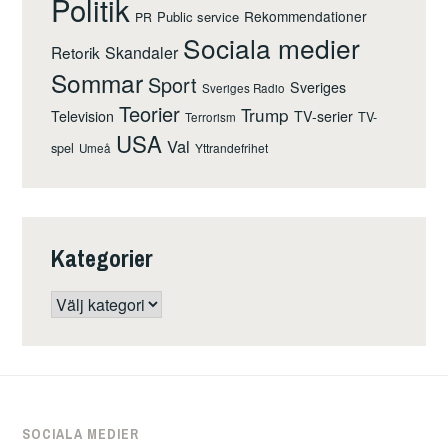
Politik
Rekommendationer
Public service
PR
Sociala medier
Retorik
Skandaler
Sommar
Sport
Sveriges
Sveriges Radio
Teorier
Trump
Television
TV-serier
TV-
Terrorism
USA
Val
spel
Yttrandefrihet
Umeå
Kategorier
Kategorier
SOCIALA MEDIER