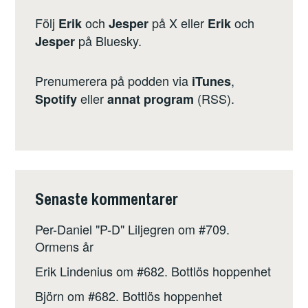
Följ
och
på X eller
och
Erik
Jesper
Erik
på Bluesky.
Jesper
Prenumerera på podden via
,
iTunes
eller
(RSS)
.
Spotify
annat program
Senaste kommentarer
Per-Daniel "P-D" Liljegren
om
#709.
Ormens år
Erik Lindenius
om
#682. Bottlös hoppenhet
Björn
om
#682. Bottlös hoppenhet