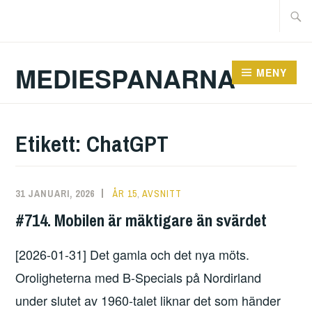
Facebook
Hoppa
Sök
Twitter
till
efter:
innehåll
MEDIESPANARNA
MENY
Etikett:
ChatGPT
31 JANUARI, 2026
ERIK
ÅR 15
,
AVSNITT
LINDENIUS
#714. Mobilen är mäktigare än svärdet
[2026-01-31] Det gamla och det nya möts.
Oroligheterna med B-Specials på Nordirland
under slutet av 1960-talet liknar det som händer