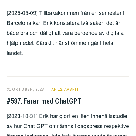
[2025-05-09] Tillbakakommen från en semester i
Barcelona kan Erik konstatera två saker: det är
både bra och dåligt att vara beroende av digitala
hjälpmedel. Särskilt när strömmen går i hela
landet.
31 OKTOBER, 2023
ERIK
ÅR 12
,
AVSNITT
LINDENIUS
#597. Faran med ChatGPT
[2023-10-31] Erik har gjort en liten innehållsstudie
av hur Chat GPT omnämns i dagspress respektive
lärares fackpress. Inte helt överraskande är temat