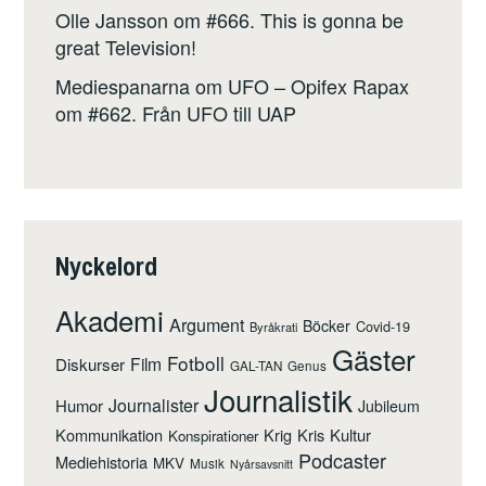
Olle Jansson
om
#666. This is gonna be
great Television!
Mediespanarna om UFO – Opifex Rapax
om
#662. Från UFO till UAP
Nyckelord
Akademi
Argument
Böcker
Covid-19
Byråkrati
Gäster
Fotboll
Film
Diskurser
GAL-TAN
Genus
Journalistik
Journalister
Humor
Jubileum
Kommunikation
Krig
Kris
Kultur
Konspirationer
Podcaster
Mediehistoria
MKV
Musik
Nyårsavsnitt