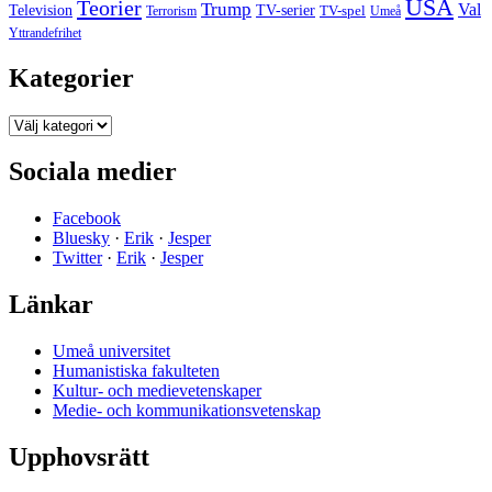
USA
Teorier
Trump
Val
Television
TV-serier
TV-spel
Terrorism
Umeå
Yttrandefrihet
Kategorier
Kategorier
Sociala medier
Facebook
Bluesky
·
Erik
·
Jesper
Twitter
·
Erik
·
Jesper
Länkar
Umeå universitet
Humanistiska fakulteten
Kultur- och medievetenskaper
Medie- och kommunikationsvetenskap
Upphovsrätt