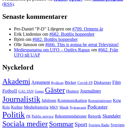
(RSS)
.
Senaste kommentarer
Per-Daniel "P-D" Liljegren
om
#709. Ormens år
Erik Lindenius
om
#682. Bottlös hoppenhet
Björn
om
#682. Bottlös hoppenhet
Olle Jansson
om
#666. This is gonna be great Television!
Mediespanarna om UFO – Opifex Rapax
om
#662. Från
UFO till UAP
Nyckelord
Akademi
Argument
Film
Böcker
Diskurser
Covid-19
Byråkrati
Gäster
Fotboll
Journalister
Humor
GAL-TAN
Genus
Journalistik
Jubileum
Kommunikation
Krig
Konspirationer
Podcaster
Kris
Kultur
Mediehistoria
MKV
Musik
Nyårsavsnitt
Politik
Retorik
Skandaler
Public service
Rekommendationer
PR
Sociala medier
Sommar
Sport
Sveriges
Sveriges Radio