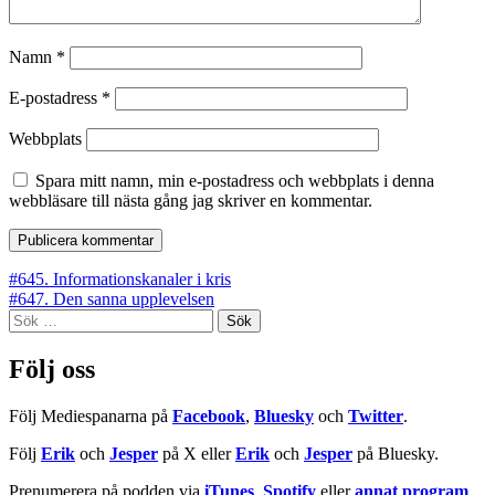
Namn
*
E-postadress
*
Webbplats
Spara mitt namn, min e-postadress och webbplats i denna
webbläsare till nästa gång jag skriver en kommentar.
Inläggsnavigering
#645. Informationskanaler i kris
#647. Den sanna upplevelsen
Sök
efter:
Följ oss
Följ Mediespanarna på
Facebook
,
Bluesky
och
Twitter
.
Följ
Erik
och
Jesper
på X eller
Erik
och
Jesper
på Bluesky.
Prenumerera på podden via
iTunes
,
Spotify
eller
annat program