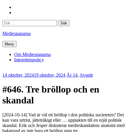
Hoppa
Facebook
till
Twitter
innehåll
Sök
efter:
Mediespanarna
Meny
Om Mediespanarna
Integritetspolicy
14 oktober, 2024
19 oktober, 2024
Erik
År 14
,
Avsnitt
Lindenius
#646. Tre bröllop och en
skandal
[2024-10-14] Vad är väl ett bröllop i den politiska societeten? Det
kan vara urtrist, jättetråkigt eller … upptakten till en rejäl politisk
skandal. Erik och Jesper diskuterar medieskandalens anatomi med
bakgrund av inte bara ett bröllop utan tre.