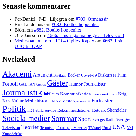
Senaste kommentarer
Per-Daniel "P-D" Liljegren
om
#709. Ormens år
Erik Lindenius
om
#682. Bottlös hoppenhet
Björn
om
#682. Bottlös hoppenhet
Olle Jansson
om
#666. This is gonna be great Television!
Mediespanarna om UFO – Opifex Rapax
om
#662. Från
UFO till UAP
Nyckelord
Akademi
Argument
Film
Böcker
Diskurser
Covid-19
Byråkrati
Gäster
Fotboll
Journalister
Humor
GAL-TAN
Genus
Journalistik
Jubileum
Kommunikation
Krig
Konspirationer
Podcaster
Kris
Kultur
Mediehistoria
MKV
Musik
Nyårsavsnitt
Politik
Retorik
Skandaler
Public service
Rekommendationer
PR
Sociala medier
Sommar
Sport
Sveriges
Sveriges Radio
USA
Teorier
Trump
Val
Television
TV-serier
TV-spel
Terrorism
Umeå
Yttrandefrihet