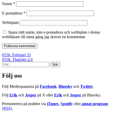
Namn
*
E-postadress
*
Webbplats
Spara mitt namn, min e-postadress och webbplats i denna
webbläsare till nästa gång jag skriver en kommentar.
Inläggsnavigering
#556. Februari 33
#558. Thatcher 2.0
Sök
efter:
Följ oss
Följ Mediespanarna på
Facebook
,
Bluesky
och
Twitter
.
Följ
Erik
och
Jesper
på X eller
Erik
och
Jesper
på Bluesky.
Prenumerera på podden via
iTunes
,
Spotify
eller
annat program
(RSS)
.