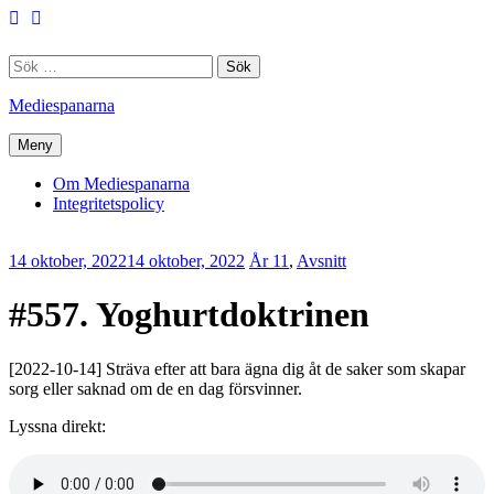
Hoppa
Facebook
Twitter
till
innehåll
Sök
efter:
Mediespanarna
Meny
Om Mediespanarna
Integritetspolicy
14 oktober, 2022
14 oktober, 2022
Erik
År 11
,
Avsnitt
Lindenius
#557. Yoghurtdoktrinen
[2022-10-14] Sträva efter att bara ägna dig åt de saker som skapar
sorg eller saknad om de en dag försvinner.
Lyssna direkt: