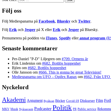
Följ oss
Följ Mediespanarna på
Facebook
,
Bluesky
och
Twitter
.
Följ
Erik
och
Jesper
på X eller
Erik
och
Jesper
på Bluesky.
Prenumerera på podden via
iTunes
,
Spotify
eller
annat program
(R
Senaste kommentarer
Per-Daniel "P-D" Liljegren
om
#709. Ormens år
Erik Lindenius
om
#682. Bottlös hoppenhet
Björn
om
#682. Bottlös hoppenhet
Olle Jansson
om
#666. This is gonna be great Television!
Mediespanarna om UFO – Opifex Rapax
om
#662. Från UFO 
Nyckelord
Akademi
Fot
Argument
Film
Böcker
Diskurser
Covid-19
Byråkrati
Politik
Podcaster
MKV
Public service
Rekommen
PR
Musik
Nyårsavsnitt