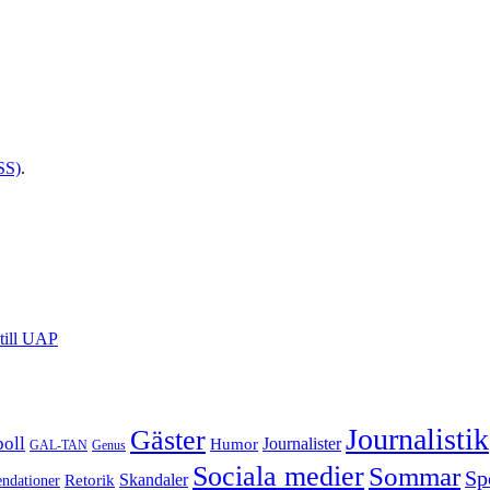
SS)
.
till UAP
Journalistik
Gäster
boll
Journalister
Humor
GAL-TAN
Genus
Sociala medier
Sommar
Sp
Retorik
Skandaler
dationer