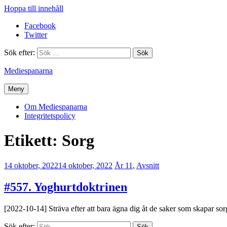
Hoppa till innehåll
Facebook
Twitter
Sök efter:
Mediespanarna
Meny
Om Mediespanarna
Integritetspolicy
Etikett:
Sorg
14 oktober, 2022
14 oktober, 2022
Erik
År 11
,
Avsnitt
Lindenius
#557. Yoghurtdoktrinen
[2022-10-14] Sträva efter att bara ägna dig åt de saker som skapar sor
Sök efter: