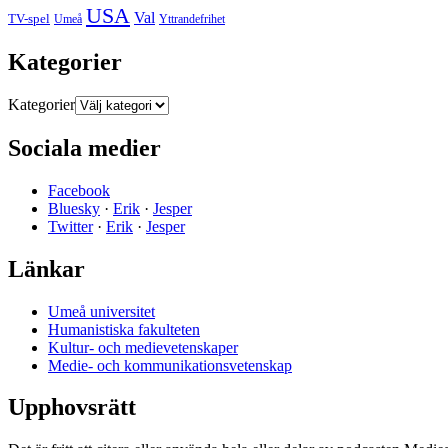
USA
Val
TV-spel
Yttrandefrihet
Umeå
Kategorier
Kategorier
Sociala medier
Facebook
Bluesky
·
Erik
·
Jesper
Twitter
·
Erik
·
Jesper
Länkar
Umeå universitet
Humanistiska fakulteten
Kultur- och medievetenskaper
Medie- och kommunikationsvetenskap
Upphovsrätt