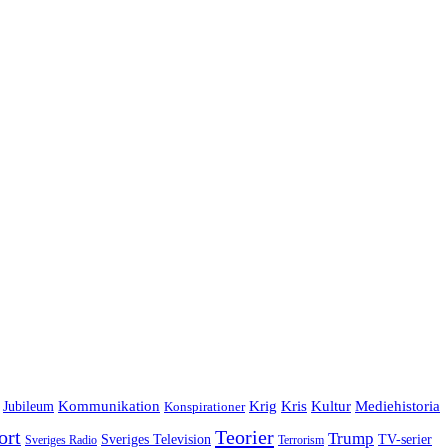
Jubileum
Kommunikation
Krig
Kris
Kultur
Mediehistoria
Konspirationer
ort
Teorier
Trump
Sveriges Television
TV-serier
Sveriges Radio
Terrorism