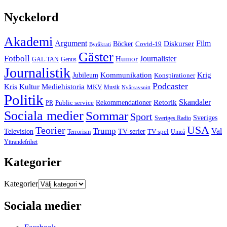
Nyckelord
Akademi
Argument
Film
Böcker
Diskurser
Covid-19
Byråkrati
Gäster
Fotboll
Journalister
Humor
GAL-TAN
Genus
Journalistik
Jubileum
Kommunikation
Krig
Konspirationer
Podcaster
Kris
Kultur
Mediehistoria
MKV
Musik
Nyårsavsnitt
Politik
Retorik
Skandaler
Public service
Rekommendationer
PR
Sociala medier
Sommar
Sport
Sveriges
Sveriges Radio
USA
Teorier
Trump
Val
Television
TV-serier
TV-spel
Terrorism
Umeå
Yttrandefrihet
Kategorier
Kategorier
Sociala medier