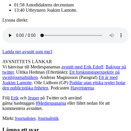
01:58 Autodidaktens decennium
13:40 Utbrytaren Joakim Lamotte.
Lyssna direkt:
Ladda ner avsnitt som mp3
AVSNITTETS LÄNKAR
Vi hänvisar till Mediespanarnas
avsnitt med Erik Edoff
.
Bakjour på
twitter
. Ulrika Hedman (Eftertänkt):
Ett forskningsperspektiv på
swishjournalistiken
. Andreas Magnusson (Paragraf)
Ett år med
Joakim Lamotte
. Olle Lidbom (GP)
Poddar utan etiska regler hotar
den publicistiska friheten
. Podcasten
Haveristerna
.
Följ
Erik
och
Jesper
på Twitter och använd
gärna hashtaggen
#Mediespanarna
eller fältet nedan för att
kommentera avsnittet.
Märkt
Journalister
,
Journalistik
Lämna ett svar