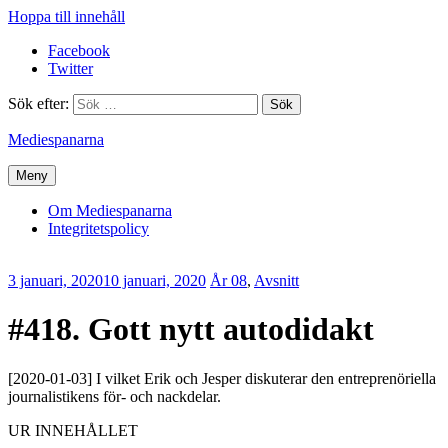
Hoppa till innehåll
Facebook
Twitter
Sök efter:
Mediespanarna
Meny
Om Mediespanarna
Integritetspolicy
3 januari, 2020
10 januari, 2020
Erik
År 08
,
Avsnitt
Lindenius
#418. Gott nytt autodidakt
[2020-01-03] I vilket Erik och Jesper diskuterar den entreprenöriella
journalistikens för- och nackdelar.
UR INNEHÅLLET