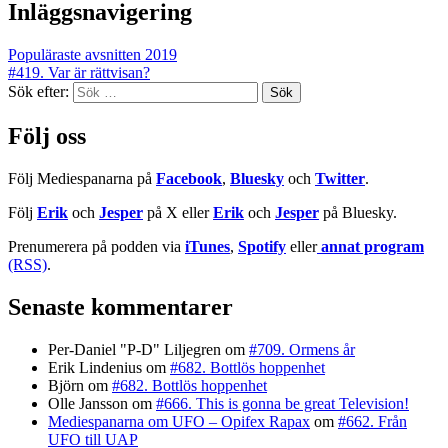
Inläggsnavigering
Populäraste avsnitten 2019
#419. Var är rättvisan?
Sök efter:
Följ oss
Följ Mediespanarna på
Facebook
,
Bluesky
och
Twitter
.
Följ
Erik
och
Jesper
på X eller
Erik
och
Jesper
på Bluesky.
Prenumerera på podden via
iTunes
,
Spotify
eller
annat program
(RSS)
.
Senaste kommentarer
Per-Daniel "P-D" Liljegren
om
#709. Ormens år
Erik Lindenius
om
#682. Bottlös hoppenhet
Björn
om
#682. Bottlös hoppenhet
Olle Jansson
om
#666. This is gonna be great Television!
Mediespanarna om UFO – Opifex Rapax
om
#662. Från
UFO till UAP