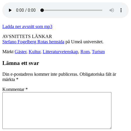
Ladda ner avsnitt som mp3
AVSNITTETS LÄNKAR
Stefano Fogelberg Rotas hemsida
på Umeå universitet.
Märkt
Gäster
,
Kultur
,
Litteraturvetenskap
,
Rom
,
Turism
Lämna ett svar
Din e-postadress kommer inte publiceras.
Obligatoriska fält är
märkta
*
Kommentar
*