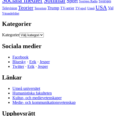
Sociala medier
Sommar
Sport
Sveriges
Sveriges Radio
USA
Teorier
Trump
Val
Television
TV-serier
TV-spel
Terrorism
Umeå
Yttrandefrihet
Kategorier
Kategorier
Sociala medier
Facebook
Bluesky
·
Erik
·
Jesper
Twitter
·
Erik
·
Jesper
Länkar
Umeå universitet
Humanistiska fakulteten
Kultur- och medievetenskaper
Medie- och kommunikationsvetenskap
Upphovsrätt