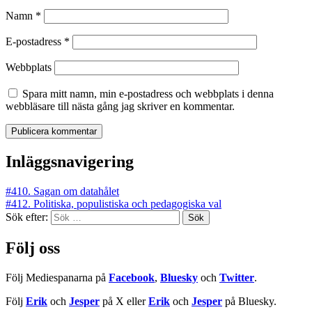
Namn
*
E-postadress
*
Webbplats
Spara mitt namn, min e-postadress och webbplats i denna
webbläsare till nästa gång jag skriver en kommentar.
Inläggsnavigering
#410. Sagan om datahålet
#412. Politiska, populistiska och pedagogiska val
Sök efter:
Följ oss
Följ Mediespanarna på
Facebook
,
Bluesky
och
Twitter
.
Följ
Erik
och
Jesper
på X eller
Erik
och
Jesper
på Bluesky.