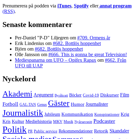
Prenumerera på podden via
iTunes
,
Spotify
eller
annat program
(RSS)
.
Senaste kommentarer
Per-Daniel "P-D" Liljegren
om
#709. Ormens år
Erik Lindenius
om
#682. Bottlös hoppenhet
Björn
om
#682. Bottlös hoppenhet
Olle Jansson
om
#666. This is gonna be great Television!
Mediespanarna om UFO – Opifex Rapax
om
#662. Från
UFO till UAP
Nyckelord
Akademi
Argument
Film
Böcker
Diskurser
Covid-19
Byråkrati
Gäster
Fotboll
Journalister
Humor
GAL-TAN
Genus
Journalistik
Jubileum
Kommunikation
Krig
Konspirationer
Podcaster
Kris
Kultur
Mediehistoria
MKV
Musik
Nyårsavsnitt
Politik
Retorik
Skandaler
Public service
Rekommendationer
PR