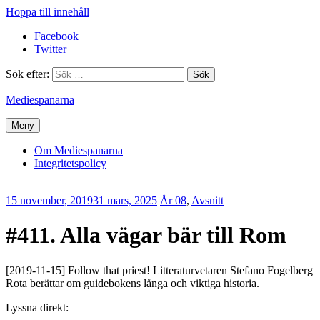
Hoppa till innehåll
Facebook
Twitter
Sök efter:
Mediespanarna
Meny
Om Mediespanarna
Integritetspolicy
15 november, 2019
31 mars, 2025
Erik
År 08
,
Avsnitt
Lindenius
#411. Alla vägar bär till Rom
[2019-11-15] Follow that priest! Litteraturvetaren Stefano Fogelberg
Rota berättar om guidebokens långa och viktiga historia.
Lyssna direkt: