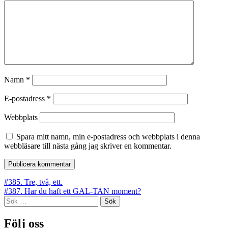
Namn
*
E-postadress
*
Webbplats
Spara mitt namn, min e-postadress och webbplats i denna
webbläsare till nästa gång jag skriver en kommentar.
Inläggsnavigering
#385. Tre, två, ett.
#387. Har du haft ett GAL-TAN moment?
Sök
efter:
Följ oss