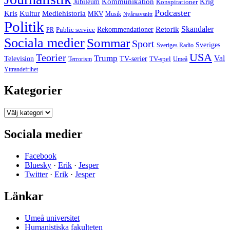
Jubileum
Kommunikation
Krig
Konspirationer
Podcaster
Kris
Kultur
Mediehistoria
MKV
Musik
Nyårsavsnitt
Politik
Retorik
Skandaler
Public service
Rekommendationer
PR
Sociala medier
Sommar
Sport
Sveriges
Sveriges Radio
USA
Teorier
Trump
Val
Television
TV-serier
TV-spel
Terrorism
Umeå
Yttrandefrihet
Kategorier
Kategorier
Sociala medier
Facebook
Bluesky
·
Erik
·
Jesper
Twitter
·
Erik
·
Jesper
Länkar
Umeå universitet
Humanistiska fakulteten