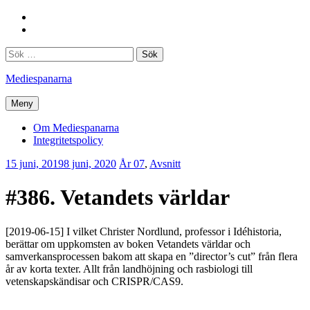
Hoppa
Facebook
till
Twitter
innehåll
Sök
efter:
Mediespanarna
Meny
Om Mediespanarna
Integritetspolicy
15 juni, 2019
8 juni, 2020
Erik
År 07
,
Avsnitt
Lindenius
#386. Vetandets världar
[2019-06-15] I vilket Christer Nordlund, professor i Idéhistoria,
berättar om uppkomsten av boken Vetandets världar och
samverkansprocessen bakom att skapa en ”director’s cut” från flera
år av korta texter. Allt från landhöjning och rasbiologi till
vetenskapskändisar och CRISPR/CAS9.