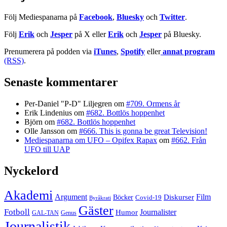
Följ Mediespanarna på
Facebook
,
Bluesky
och
Twitter
.
Följ
Erik
och
Jesper
på X eller
Erik
och
Jesper
på Bluesky.
Prenumerera på podden via
iTunes
,
Spotify
eller
annat program
(RSS)
.
Senaste kommentarer
Per-Daniel "P-D" Liljegren
om
#709. Ormens år
Erik Lindenius
om
#682. Bottlös hoppenhet
Björn
om
#682. Bottlös hoppenhet
Olle Jansson
om
#666. This is gonna be great Television!
Mediespanarna om UFO – Opifex Rapax
om
#662. Från
UFO till UAP
Nyckelord
Akademi
Argument
Film
Böcker
Diskurser
Covid-19
Byråkrati
Gäster
Fotboll
Journalister
Humor
GAL-TAN
Genus
Journalistik