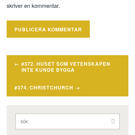
skriver en kommentar.
Inläggsnavigering
#372. HUSET SOM VETENSKAPEN
INTE KUNDE BYGGA
#374. CHRISTCHURCH
Sök
efter: