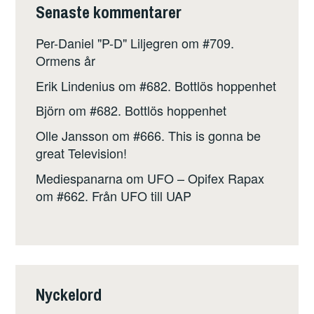
Senaste kommentarer
Per-Daniel "P-D" Liljegren
om
#709.
Ormens år
Erik Lindenius
om
#682. Bottlös hoppenhet
Björn
om
#682. Bottlös hoppenhet
Olle Jansson
om
#666. This is gonna be
great Television!
Mediespanarna om UFO – Opifex Rapax
om
#662. Från UFO till UAP
Nyckelord