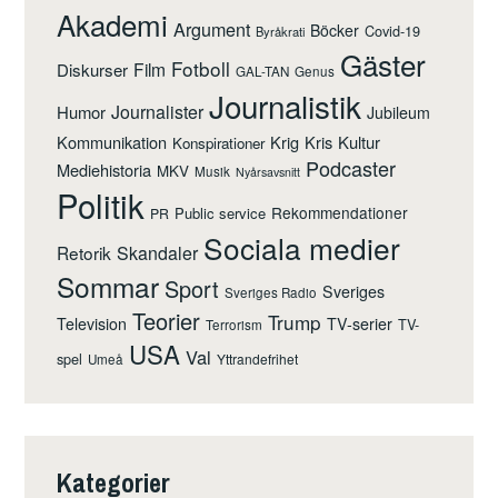
Akademi
Argument
Böcker
Covid-19
Byråkrati
Gäster
Fotboll
Film
Diskurser
GAL-TAN
Genus
Journalistik
Journalister
Humor
Jubileum
Kommunikation
Krig
Kris
Kultur
Konspirationer
Podcaster
Mediehistoria
MKV
Musik
Nyårsavsnitt
Politik
Rekommendationer
Public service
PR
Sociala medier
Retorik
Skandaler
Sommar
Sport
Sveriges
Sveriges Radio
Teorier
Trump
Television
TV-serier
TV-
Terrorism
USA
Val
spel
Yttrandefrihet
Umeå
Kategorier