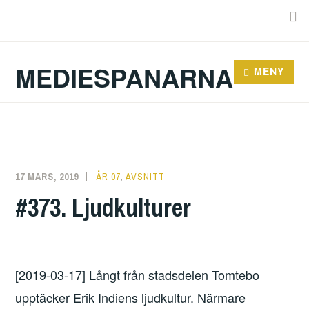
Facebook
Hoppa
Sök
Twitter
till
efter:
innehåll
MEDIESPANARNA
MENY
17 MARS, 2019
ERIK
ÅR 07
,
AVSNITT
LINDENIUS
#373. Ljudkulturer
[2019-03-17] Långt från stadsdelen Tomtebo
upptäcker Erik Indiens ljudkultur. Närmare