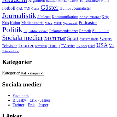
Argument
Film
Böcker
Diskurser
Covid-19
Byråkrati
Gäster
Fotboll
Journalister
Humor
GAL-TAN
Genus
Journalistik
Jubileum
Kommunikation
Krig
Konspirationer
Podcaster
Kris
Kultur
Mediehistoria
MKV
Musik
Nyårsavsnitt
Politik
Retorik
Skandaler
Public service
Rekommendationer
PR
Sociala medier
Sommar
Sport
Sveriges
Sveriges Radio
USA
Teorier
Trump
Val
Television
TV-serier
TV-spel
Terrorism
Umeå
Yttrandefrihet
Kategorier
Kategorier
Sociala medier
Facebook
Bluesky
·
Erik
·
Jesper
Twitter
·
Erik
·
Jesper
Länkar