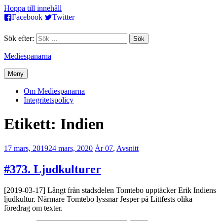
Hoppa till innehåll
Facebook
Twitter
Sök efter:
Mediespanarna
Meny
Om Mediespanarna
Integritetspolicy
Etikett:
Indien
17 mars, 2019
24 mars, 2020
Erik
År 07
,
Avsnitt
Lindenius
#373. Ljudkulturer
[2019-03-17] Långt från stadsdelen Tomtebo upptäcker Erik Indiens
ljudkultur. Närmare Tomtebo lyssnar Jesper på Littfests olika
föredrag om texter.