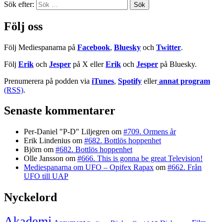
Sök efter:
Följ oss
Följ Mediespanarna på
Facebook
,
Bluesky
och
Twitter
.
Följ
Erik
och
Jesper
på X eller
Erik
och
Jesper
på Bluesky.
Prenumerera på podden via
iTunes
,
Spotify
eller
annat program
(RSS)
.
Senaste kommentarer
Per-Daniel "P-D" Liljegren
om
#709. Ormens år
Erik Lindenius
om
#682. Bottlös hoppenhet
Björn
om
#682. Bottlös hoppenhet
Olle Jansson
om
#666. This is gonna be great Television!
Mediespanarna om UFO – Opifex Rapax
om
#662. Från
UFO till UAP
Nyckelord
Akademi