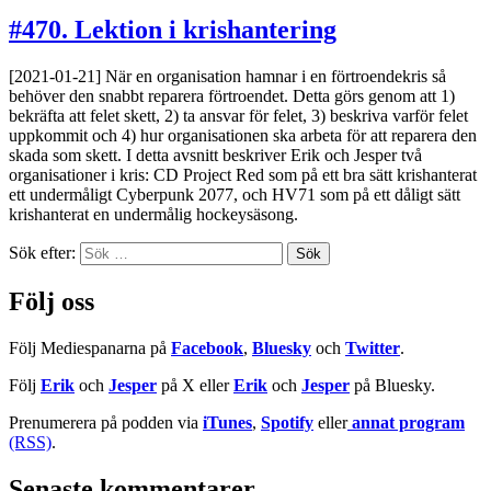
Lindenius
#470. Lektion i krishantering
[2021-01-21] När en organisation hamnar i en förtroendekris så
behöver den snabbt reparera förtroendet. Detta görs genom att 1)
bekräfta att felet skett, 2) ta ansvar för felet, 3) beskriva varför felet
uppkommit och 4) hur organisationen ska arbeta för att reparera den
skada som skett. I detta avsnitt beskriver Erik och Jesper två
organisationer i kris: CD Project Red som på ett bra sätt krishanterat
ett undermåligt Cyberpunk 2077, och HV71 som på ett dåligt sätt
krishanterat en undermålig hockeysäsong.
Sök efter:
Följ oss
Följ Mediespanarna på
Facebook
,
Bluesky
och
Twitter
.
Följ
Erik
och
Jesper
på X eller
Erik
och
Jesper
på Bluesky.
Prenumerera på podden via
iTunes
,
Spotify
eller
annat program
(RSS)
.
Senaste kommentarer