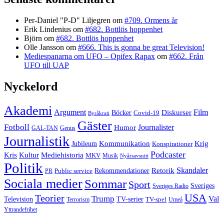
Per-Daniel "P-D" Liljegren
om
#709. Ormens år
Erik Lindenius
om
#682. Bottlös hoppenhet
Björn
om
#682. Bottlös hoppenhet
Olle Jansson
om
#666. This is gonna be great Television!
Mediespanarna om UFO – Opifex Rapax
om
#662. Från
UFO till UAP
Nyckelord
Akademi
Argument
Film
Böcker
Diskurser
Covid-19
Byråkrati
Gäster
Fotboll
Journalister
Humor
GAL-TAN
Genus
Journalistik
Jubileum
Kommunikation
Krig
Konspirationer
Podcaster
Kris
Kultur
Mediehistoria
MKV
Musik
Nyårsavsnitt
Politik
Retorik
Skandaler
Public service
Rekommendationer
PR
Sociala medier
Sommar
Sport
Sveriges
Sveriges Radio
USA
Teorier
Trump
Val
Television
TV-serier
TV-spel
Terrorism
Umeå
Yttrandefrihet