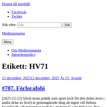
Hoppa till innehåll
Facebook
Twitter
Sök efter:
Mediespanarna
Meny
Om Mediespanarna
Integritetspolicy
Etikett:
HV71
12 december, 2025
12 december, 2025
Jesper
År 15
,
Avsnitt
Enbom
#707. Förlorafobi
[2025-12-12] Såväl inom politik som sport (och för den delen även i
andra delar av livet) är genomgående drag att ingen vill förlora.
Framförallt vill människor undvika att framstå som förlorare. Hur