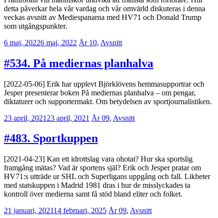
detta påverkar hela vår vardag och vår omvärld diskuteras i denna
veckas avsnitt av Mediespanarna med HV71 och Donald Trump
som utgångspunkter.
6 maj, 2022
6 maj, 2022
Erik
År 10
,
Avsnitt
Lindenius
#534. På mediernas planhalva
[2022-05-06] Erik har upplevt Björklövens hemmasupportrar och
Jesper presenterar boken På mediernas planhalva – om pengar,
diktaturer och supportermakt. Om betydelsen av sportjournalistiken.
23 april, 2021
23 april, 2021
Erik
År 09
,
Avsnitt
Lindenius
#483. Sportkuppen
[2021-04-23] Kan ett idrottslag vara ohotat? Hur ska sportslig
framgång mätas? Vad är sportens själ? Erik och Jesper pratar om
HV71:s utträde ur SHL och Superligans uppgång och fall. Likheter
med statskuppen i Madrid 1981 dras i hur de misslyckades ta
kontroll över medierna samt få stöd bland eliter och folket.
21 januari, 2021
14 februari, 2025
Erik
År 09
,
Avsnitt