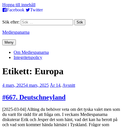
Hoppa till innehåll
Facebook
Twitter
Sök efter:
Mediespanarna
Meny
Om Mediespanarna
Integritetspolicy
Etikett:
Europa
4 mars, 2025
4 mars, 2025
Jesper
År 14
,
Avsnitt
Enbom
#667. Deutschneyland
[2025-03-04] Allting du behöver veta om det tyska valet men som
du varit för rädd för att fråga om. I veckans Mediespanarna
diskuterar Erik och Jesper det som hänt, vad det kan ha berott på
och vad som kommer hända härnäst i Tyskland. Frågor som