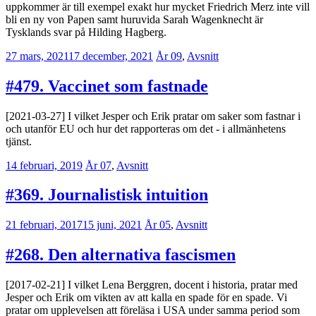
uppkommer är till exempel exakt hur mycket Friedrich Merz inte vill
bli en ny von Papen samt huruvida Sarah Wagenknecht är
Tysklands svar på Hilding Hagberg.
27 mars, 2021
17 december, 2021
Erik
År 09
,
Avsnitt
Lindenius
#479. Vaccinet som fastnade
[2021-03-27] I vilket Jesper och Erik pratar om saker som fastnar i
och utanför EU och hur det rapporteras om det - i allmänhetens
tjänst.
14 februari, 2019
Erik
År 07
,
Avsnitt
Lindenius
#369. Journalistisk intuition
21 februari, 2017
15 juni, 2021
Erik
År 05
,
Avsnitt
Lindenius
#268. Den alternativa fascismen
[2017-02-21] I vilket Lena Berggren, docent i historia, pratar med
Jesper och Erik om vikten av att kalla en spade för en spade. Vi
pratar om upplevelsen att föreläsa i USA under samma period som