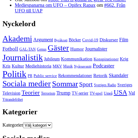
Mediespanarna om UFO – Opifex Rapax
om
#662. Från
UFO till UAP
Nyckelord
Akademi
Argument
Film
Böcker
Diskurser
Covid-19
Byråkrati
Gäster
Fotboll
Journalister
Humor
GAL-TAN
Genus
Journalistik
Jubileum
Kommunikation
Krig
Konspirationer
Podcaster
Kris
Kultur
Mediehistoria
MKV
Musik
Nyårsavsnitt
Politik
Retorik
Skandaler
Public service
Rekommendationer
PR
Sociala medier
Sommar
Sport
Sveriges
Sveriges Radio
USA
Teorier
Trump
Val
Television
TV-serier
TV-spel
Terrorism
Umeå
Yttrandefrihet
Kategorier
Kategorier