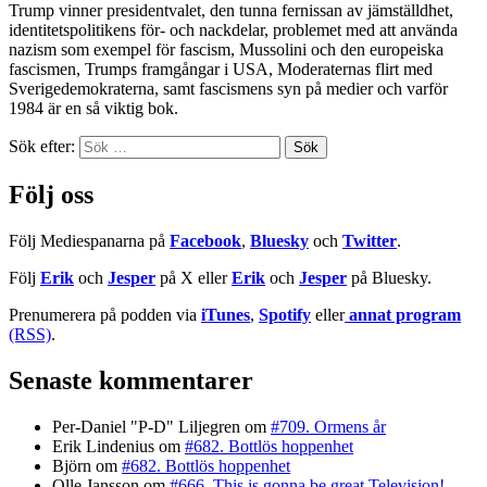
Trump vinner presidentvalet, den tunna fernissan av jämställdhet,
identitetspolitikens för- och nackdelar, problemet med att använda
nazism som exempel för fascism, Mussolini och den europeiska
fascismen, Trumps framgångar i USA, Moderaternas flirt med
Sverigedemokraterna, samt fascismens syn på medier och varför
1984 är en så viktig bok.
Sök efter:
Följ oss
Följ Mediespanarna på
Facebook
,
Bluesky
och
Twitter
.
Följ
Erik
och
Jesper
på X eller
Erik
och
Jesper
på Bluesky.
Prenumerera på podden via
iTunes
,
Spotify
eller
annat program
(RSS)
.
Senaste kommentarer
Per-Daniel "P-D" Liljegren
om
#709. Ormens år
Erik Lindenius
om
#682. Bottlös hoppenhet
Björn
om
#682. Bottlös hoppenhet
Olle Jansson
om
#666. This is gonna be great Television!