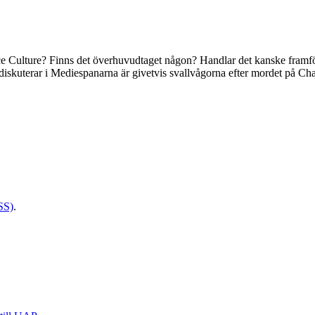
ulture? Finns det överhuvudtaget någon? Handlar det kanske framförallt
diskuterar i Mediespanarna är givetvis svallvågorna efter mordet på Cha
SS)
.