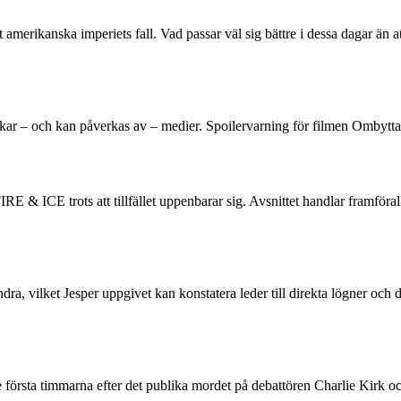
 amerikanska imperiets fall. Vad passar väl sig bättre i dessa dagar än a
kar – och kan påverkas av – medier. Spoilervarning för filmen Ombytta
RE & ICE trots att tillfället uppenbarar sig. Avsnittet handlar framföral
ra, vilket Jesper uppgivet kan konstatera leder till direkta lögner och de
första timmarna efter det publika mordet på debattören Charlie Kirk och