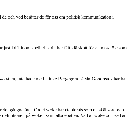
l de och vad berättar de för oss om politisk kommunikation i
 just DEI inom spelindustrin har fått klä skott för ett missnöje som
 VD-skytten, inte hade med Hinke Bergegren på sin Goodreads har han
der det gångna året. Ordet woke har etablerats som ett skällsord och
are definitioner, på woke i samhällsdebatten. Vad är woke och vad är