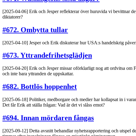
[2025-04-06] Erik och Jesper reflekterar över huruvida vi bevittnar det
diktatorer?
#672. Ombytta tullar
[2025-04-10] Jesper och Erik diskuterar hur USA:s handelskrig påver
#673. Yttrandefrihetsglädjen
[2025-04-20] Erik och Jesper missar oförklarligt nog att ordvitsa om FI
och inte bara yttranden de uppskattar.
#682. Bottlös hoppenhet
[2025-06-18] Politiker, medborgare och medier har kollapsat in i varand
Det får Erik att ställa frågan: Vad är det vi slåss emot?
#694. Innan mördaren fångas
[2025-09-12] Detta avsnitt behandlar nyhetsrapportering och utspel de 