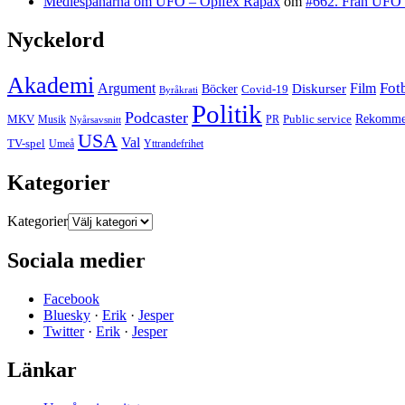
Mediespanarna om UFO – Opifex Rapax
om
#662. Från UFO 
Nyckelord
Akademi
Fot
Argument
Film
Böcker
Diskurser
Covid-19
Byråkrati
Politik
Podcaster
MKV
Public service
Rekommen
PR
Musik
Nyårsavsnitt
USA
Val
TV-spel
Yttrandefrihet
Umeå
Kategorier
Kategorier
Sociala medier
Facebook
Bluesky
·
Erik
·
Jesper
Twitter
·
Erik
·
Jesper
Länkar