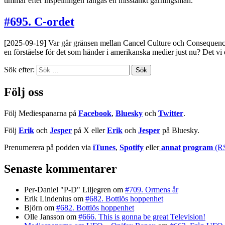
timmar efter inspelningen fångas en misstänkt gärningsman.
#695. C-ordet
[2025-09-19] Var går gränsen mellan Cancel Culture och Consequence C
en förståelse för det som händer i amerikanska medier just nu? Det vi 
Sök efter:
Följ oss
Följ Mediespanarna på
Facebook
,
Bluesky
och
Twitter
.
Följ
Erik
och
Jesper
på X eller
Erik
och
Jesper
på Bluesky.
Prenumerera på podden via
iTunes
,
Spotify
eller
annat program
(R
Senaste kommentarer
Per-Daniel "P-D" Liljegren
om
#709. Ormens år
Erik Lindenius
om
#682. Bottlös hoppenhet
Björn
om
#682. Bottlös hoppenhet
Olle Jansson
om
#666. This is gonna be great Television!