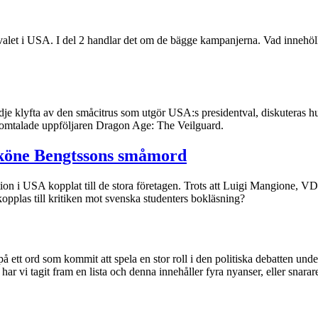
tvalet i USA. I del 2 handlar det om de bägge kampanjerna. Vad innehöl
dje klyfta av den småcitrus som utgör USA:s presidentval, diskuteras hur
omtalade uppföljaren Dragon Age: The Veilguard.
ldsköne Bengtssons småmord
ration i USA kopplat till de stora företagen. Trots att Luigi Mangione,
t kopplas till kritiken mot svenska studenters bokläsning?
t på ett ord som kommit att spela en stor roll i den politiska debatten un
 har vi tagit fram en lista och denna innehåller fyra nyanser, eller snar