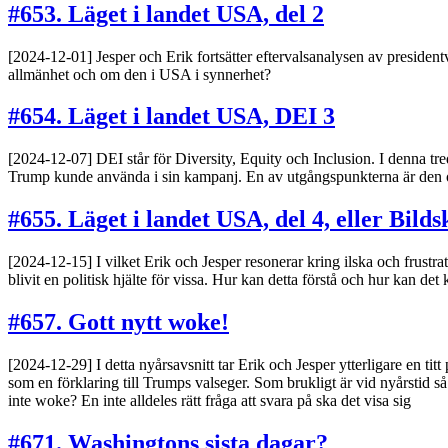
#653. Läget i landet USA, del 2
[2024-12-01] Jesper och Erik fortsätter eftervalsanalysen av presiden
allmänhet och om den i USA i synnerhet?
#654. Läget i landet USA, DEI 3
[2024-12-07] DEI står för Diversity, Equity och Inclusion. I denna tre
Trump kunde använda i sin kampanj. En av utgångspunkterna är den 
#655. Läget i landet USA, del 4, eller Bi
[2024-12-15] I vilket Erik och Jesper resonerar kring ilska och frust
blivit en politisk hjälte för vissa. Hur kan detta förstå och hur kan de
#657. Gott nytt woke!
[2024-12-29] I detta nyårsavsnitt tar Erik och Jesper ytterligare en tit
som en förklaring till Trumps valseger. Som brukligt är vid nyårstid så
inte woke? En inte alldeles rätt fråga att svara på ska det visa sig
#671. Washingtons sista dagar?