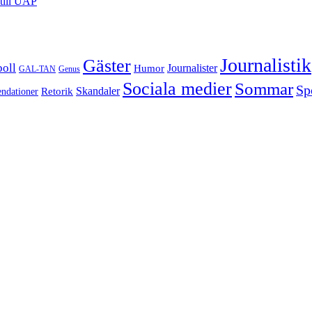
till UAP
Journalistik
Gäster
boll
Journalister
Humor
GAL-TAN
Genus
Sociala medier
Sommar
Sp
Retorik
Skandaler
dationer