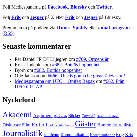
Följ Mediespanarna på
Facebook
,
Bluesky
och
Twitter
.
Följ
Erik
och
Jesper
på X eller
Erik
och
Jesper
på Bluesky.
Prenumerera på podden via
iTunes
,
Spotify
eller
annat program
(RSS)
.
Senaste kommentarer
Per-Daniel "P-D" Liljegren
om
#709. Ormens år
Erik Lindenius
om
#682. Bottlös hoppenhet
Björn
om
#682. Bottlös hoppenhet
Olle Jansson
om
#666. This is gonna be great Television!
Mediespanarna om UFO – Opifex Rapax
om
#662. Från
UFO till UAP
Nyckelord
Akademi
Argument
Böcker
Covid-19
Byråkrati
Desinformation
Gäster
Fotboll
Film
Journalister
Diskurser
Humor
GAL-TAN
Genus
Journalistik
Kommunikation
Krig
Kris
Jubileum
Konspirationer