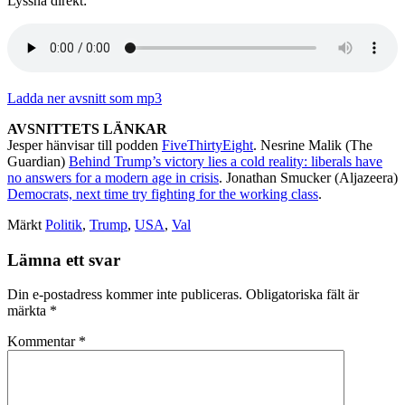
Lyssna direkt:
Ladda ner avsnitt som mp3
AVSNITTETS LÄNKAR
Jesper hänvisar till podden
FiveThirtyEight
. Nesrine Malik (The
Guardian)
Behind Trump’s victory lies a cold reality: liberals have
no answers for a modern age in crisis
. Jonathan Smucker (Aljazeera)
Democrats, next time try fighting for the working class
.
Märkt
Politik
,
Trump
,
USA
,
Val
Lämna ett svar
Din e-postadress kommer inte publiceras.
Obligatoriska fält är
märkta
*
Kommentar
*