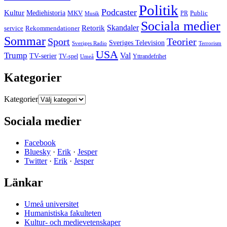
Politik
Podcaster
Kultur
Mediehistoria
MKV
PR
Public
Musik
Sociala medier
Skandaler
Retorik
Rekommendationer
service
Sommar
Sport
Teorier
Sveriges Television
Sveriges Radio
Terrorism
USA
Trump
Val
TV-serier
TV-spel
Umeå
Yttrandefrihet
Kategorier
Kategorier
Sociala medier
Facebook
Bluesky
·
Erik
·
Jesper
Twitter
·
Erik
·
Jesper
Länkar
Umeå universitet
Humanistiska fakulteten
Kultur- och medievetenskaper