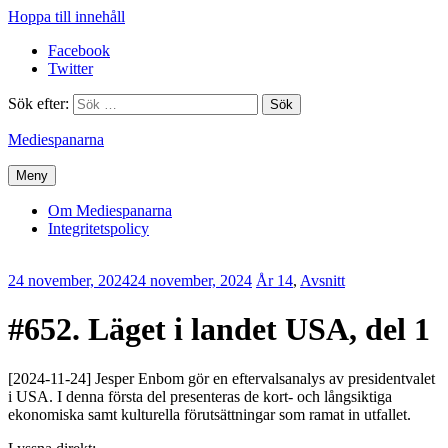
Hoppa till innehåll
Facebook
Twitter
Sök efter:
Mediespanarna
Meny
Om Mediespanarna
Integritetspolicy
24 november, 2024
24 november, 2024
Erik
År 14
,
Avsnitt
Lindenius
#652. Läget i landet USA, del 1
[2024-11-24] Jesper Enbom gör en eftervalsanalys av presidentvalet
i USA. I denna första del presenteras de kort- och långsiktiga
ekonomiska samt kulturella förutsättningar som ramat in utfallet.