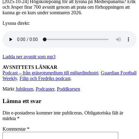
[2025-10-24] Högskolepoäng för att lyssna på Mediespanarna? Erik
och Jesper firar 700 avsnitt genom att prata om förhoppningen att
kunna ge en kurs under sommaren 2026.
Lyssna direkt:
Ladda ner avsnitt som mp3
AVSNITTETS LÄNKAR
Podcast – från gräsrotsmedium till miljardindustri
.
Guardian Football
Weekly
.
Filip och Fredriks podcast
.
Märkt
Jubileum
,
Podcaster
,
Poddkursen
Lämna ett svar
Din e-postadress kommer inte publiceras.
Obligatoriska fält är
märkta
*
Kommentar
*