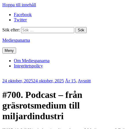
Hoppa till innehåll
Facebook
Twitter
Sök efter:
Mediespanarna
Meny
Om Mediespanarna
Integritetspolicy
24 oktober, 2025
24 oktober, 2025
Erik
År 15
,
Avsnitt
Lindenius
#700. Podcast – från
gräsrotsmedium till
miljardindustri