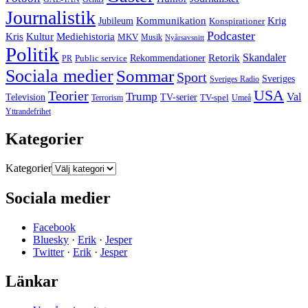
Journalistik
Jubileum
Kommunikation
Krig
Konspirationer
Podcaster
Kris
Kultur
Mediehistoria
MKV
Musik
Nyårsavsnitt
Politik
Retorik
Skandaler
Public service
Rekommendationer
PR
Sociala medier
Sommar
Sport
Sveriges
Sveriges Radio
USA
Teorier
Trump
Val
Television
TV-serier
TV-spel
Terrorism
Umeå
Yttrandefrihet
Kategorier
Kategorier
Sociala medier
Facebook
Bluesky
·
Erik
·
Jesper
Twitter
·
Erik
·
Jesper
Länkar