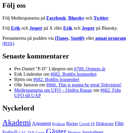
Följ oss
Följ Mediespanarna på
Facebook
,
Bluesky
och
Twitter
.
Följ
Erik
och
Jesper
på X eller
Erik
och
Jesper
på Bluesky.
Prenumerera på podden via
iTunes
,
Spotify
eller
annat program
(RSS)
.
Senaste kommentarer
Per-Daniel "P-D" Liljegren
om
#709. Ormens år
Erik Lindenius
om
#682. Bottlös hoppenhet
Björn
om
#682. Bottlös hoppenhet
Olle Jansson
om
#666. This is gonna be great Television!
Mediespanarna om UFO – Opifex Rapax
om
#662. Från
UFO till UAP
Nyckelord
Akademi
Argument
Film
Böcker
Diskurser
Covid-19
Byråkrati
Gäster
Fotboll
Journalister
Humor
GAL-TAN
Genus