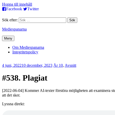
Hoppa till innehåll
Facebook
Twitter
Sök efter:
Mediespanarna
Meny
Om Mediespanarna
Integritetspolicy
4 juni, 2022
10 december, 2023
Erik
År 10
,
Avsnitt
Lindenius
#538. Plagiat
[2022-06-04] Kommer AI-texter förstöra möjligheten att examinera stude
att det sker.
Lyssna direkt: