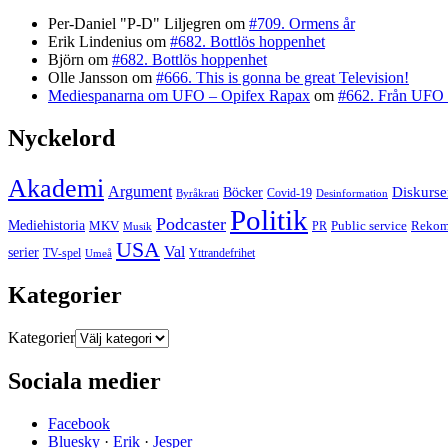
Per-Daniel "P-D" Liljegren
om
#709. Ormens år
Erik Lindenius
om
#682. Bottlös hoppenhet
Björn
om
#682. Bottlös hoppenhet
Olle Jansson
om
#666. This is gonna be great Television!
Mediespanarna om UFO – Opifex Rapax
om
#662. Från UFO 
Nyckelord
Akademi
Argument
Diskurse
Böcker
Covid-19
Byråkrati
Desinformation
Politik
Podcaster
Mediehistoria
MKV
Rekom
PR
Public service
Musik
USA
Val
serier
TV-spel
Umeå
Yttrandefrihet
Kategorier
Kategorier
Sociala medier
Facebook
Bluesky
·
Erik
·
Jesper