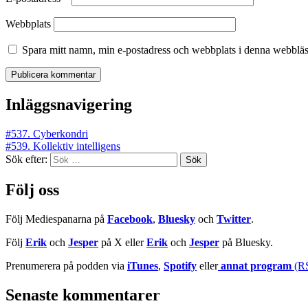
Webbplats
Spara mitt namn, min e-postadress och webbplats i denna webbläsa
Inläggsnavigering
#537. Cyberkondri
#539. Kollektiv intelligens
Sök efter:
Följ oss
Följ Mediespanarna på
Facebook
,
Bluesky
och
Twitter
.
Följ
Erik
och
Jesper
på X eller
Erik
och
Jesper
på Bluesky.
Prenumerera på podden via
iTunes
,
Spotify
eller
annat program
(R
Senaste kommentarer