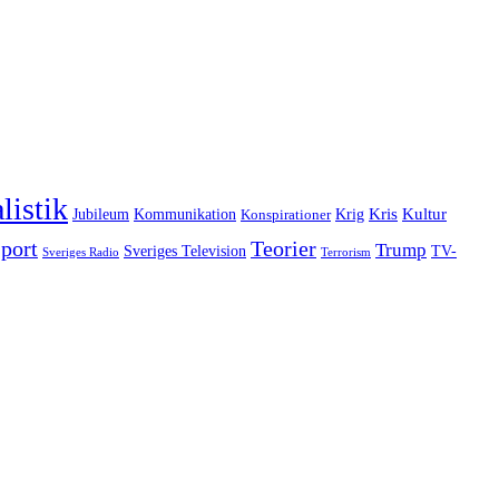
listik
Kommunikation
Krig
Kris
Kultur
Jubileum
Konspirationer
port
Teorier
Trump
Sveriges Television
TV-
Sveriges Radio
Terrorism