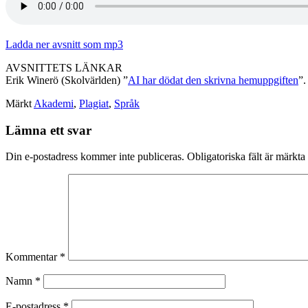
Ladda ner avsnitt som mp3
AVSNITTETS LÄNKAR
Erik Winerö (Skolvärlden) ”
AI har dödat den skrivna hemuppgiften
”.
Märkt
Akademi
,
Plagiat
,
Språk
Lämna ett svar
Din e-postadress kommer inte publiceras.
Obligatoriska fält är märkta
Kommentar
*
Namn
*
E-postadress
*