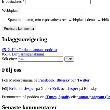
E-postadress
*
Webbplats
Spara mitt namn, min e-postadress och webbplats i denna webbläsa
Inläggsnavigering
#512. Här får du en annans podcast
#514. Luftvärnsgranskning
Sök efter:
Följ oss
Följ Mediespanarna på
Facebook
,
Bluesky
och
Twitter
.
Följ
Erik
och
Jesper
på X eller
Erik
och
Jesper
på Bluesky.
Prenumerera på podden via
iTunes
,
Spotify
eller
annat program
(R
Senaste kommentarer