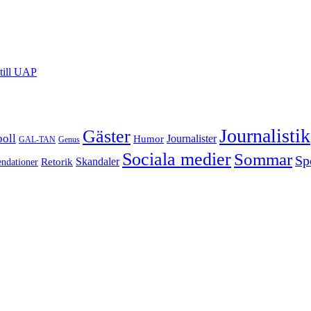
till UAP
Journalistik
Gäster
boll
Journalister
Humor
GAL-TAN
Genus
Sociala medier
Sommar
Sp
Retorik
Skandaler
dationer