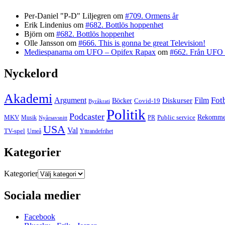
Per-Daniel "P-D" Liljegren
om
#709. Ormens år
Erik Lindenius
om
#682. Bottlös hoppenhet
Björn
om
#682. Bottlös hoppenhet
Olle Jansson
om
#666. This is gonna be great Television!
Mediespanarna om UFO – Opifex Rapax
om
#662. Från UFO 
Nyckelord
Akademi
Fot
Argument
Film
Böcker
Diskurser
Covid-19
Byråkrati
Politik
Podcaster
MKV
Public service
Rekommen
PR
Musik
Nyårsavsnitt
USA
Val
TV-spel
Yttrandefrihet
Umeå
Kategorier
Kategorier
Sociala medier
Facebook