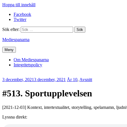
Hoppa till innehåll
Facebook
Twitter
Sök efter:
Mediespanarna
Meny
Om Mediespanarna
Integritetspolicy
3 december, 2021
3 december, 2021
Erik
År 10
,
Avsnitt
Lindenius
#513. Sportupplevelsen
[2021-12-03] Kontext, intertextualitet, storytelling, spelarnamn, ljudn
Lyssna direkt: