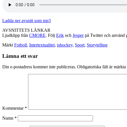
Ladda ner avsnitt som mp3
AVSNITTETS LÄNKAR
Ljudklipp från
CMORE
. Följ
Erik
och
Jesper
på Twitter och använd 
Märkt
Fotboll
,
Intertextualitet
,
ishockey
,
Sport
,
Storytelling
Lämna ett svar
Din e-postadress kommer inte publiceras.
Obligatoriska fält är märkta
Kommentar
*
Namn
*