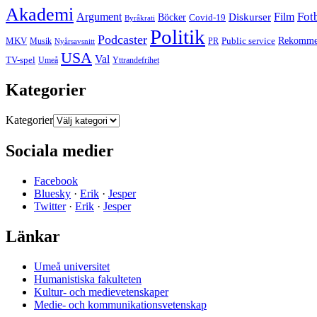
Akademi
Fot
Argument
Film
Böcker
Diskurser
Covid-19
Byråkrati
Politik
Podcaster
MKV
Public service
Rekommen
PR
Musik
Nyårsavsnitt
USA
Val
TV-spel
Yttrandefrihet
Umeå
Kategorier
Kategorier
Sociala medier
Facebook
Bluesky
·
Erik
·
Jesper
Twitter
·
Erik
·
Jesper
Länkar
Umeå universitet
Humanistiska fakulteten
Kultur- och medievetenskaper
Medie- och kommunikationsvetenskap