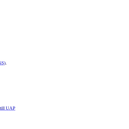
SS)
.
till UAP