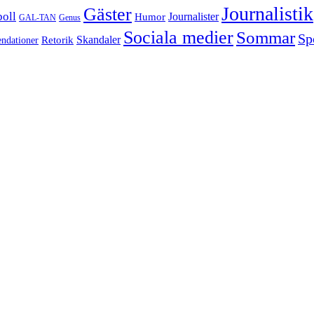
Journalistik
Gäster
boll
Journalister
Humor
GAL-TAN
Genus
Sociala medier
Sommar
Sp
Retorik
Skandaler
dationer