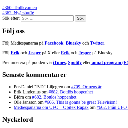
#360. Trollkvarnen
#362. Nyårsbuffé
Sök efter:
Följ oss
Följ Mediespanarna på
Facebook
,
Bluesky
och
Twitter
.
Följ
Erik
och
Jesper
på X eller
Erik
och
Jesper
på Bluesky.
Prenumerera på podden via
iTunes
,
Spotify
eller
annat program
(R
Senaste kommentarer
Per-Daniel "P-D" Liljegren
om
#709. Ormens år
Erik Lindenius
om
#682. Bottlös hoppenhet
Björn
om
#682. Bottlös hoppenhet
Olle Jansson
om
#666. This is gonna be great Television!
Mediespanarna om UFO – Opifex Rapax
om
#662. Från UFO 
Nyckelord