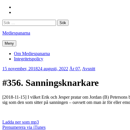
Hoppa
Facebook
till
Twitter
innehåll
Sök
efter:
Mediespanarna
Meny
Om Mediespanarna
Integritetspolicy
15 november, 2018
24 augusti, 2022
Erik
År 07
,
Avsnitt
Lindenius
#356. Sanningsknarkare
[2018-11-15] I vilket Erik och Jesper pratar om Jordan (B) Petersons 
sig som den som sitter på sanningen – oavsett om man är för eller emo
Ladda ner som mp3
Prenumerera via iTunes