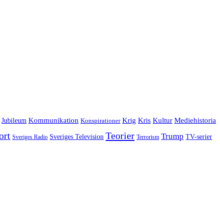
Jubileum
Kommunikation
Krig
Kris
Kultur
Mediehistoria
Konspirationer
ort
Teorier
Trump
Sveriges Television
TV-serier
Sveriges Radio
Terrorism