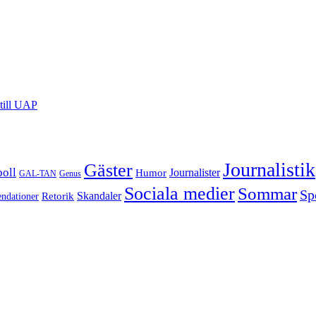
till UAP
Journalistik
Gäster
boll
Journalister
Humor
GAL-TAN
Genus
Sociala medier
Sommar
Sp
Retorik
Skandaler
dationer