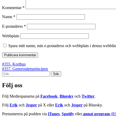
Kommentar
*
Namn
*
E-postadress
*
Webbplats
Spara mitt namn, min e-postadress och webbplats i denna webbläsa
Inläggsnavigering
#355. Korthus
#357. Generositetsprincipen
Sök
efter:
Följ oss
Följ Mediespanarna på
Facebook
,
Bluesky
och
Twitter
.
Följ
Erik
och
Jesper
på X eller
Erik
och
Jesper
på Bluesky.
Prenumerera på podden via
iTunes
,
Spotify
eller
annat program
(R