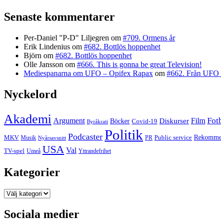
Senaste kommentarer
Per-Daniel "P-D" Liljegren
om
#709. Ormens år
Erik Lindenius
om
#682. Bottlös hoppenhet
Björn
om
#682. Bottlös hoppenhet
Olle Jansson
om
#666. This is gonna be great Television!
Mediespanarna om UFO – Opifex Rapax
om
#662. Från UFO 
Nyckelord
Akademi
Fot
Argument
Film
Böcker
Diskurser
Covid-19
Byråkrati
Politik
Podcaster
MKV
Public service
Rekommen
PR
Musik
Nyårsavsnitt
USA
Val
TV-spel
Yttrandefrihet
Umeå
Kategorier
Kategorier
Sociala medier