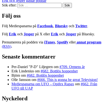
Erik och Jesper gästar poddar
Sök efter:
Följ oss
Följ Mediespanarna på
Facebook
,
Bluesky
och
Twitter
.
Följ
Erik
och
Jesper
på X eller
Erik
och
Jesper
på Bluesky.
Prenumerera på podden via
iTunes
,
Spotify
eller
annat program
(RSS)
.
Senaste kommentarer
Per-Daniel "P-D" Liljegren
om
#709. Ormens år
Erik Lindenius
om
#682. Bottlös hoppenhet
Björn
om
#682. Bottlös hoppenhet
Olle Jansson
om
#666. This is gonna be great Television!
Mediespanarna om UFO – Opifex Rapax
om
#662. Från
UFO till UAP
Nyckelord