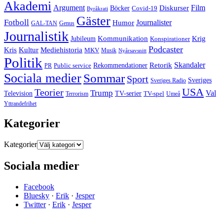
Akademi
Argument
Film
Böcker
Diskurser
Covid-19
Byråkrati
Gäster
Fotboll
Journalister
Humor
GAL-TAN
Genus
Journalistik
Jubileum
Kommunikation
Krig
Konspirationer
Podcaster
Kris
Kultur
Mediehistoria
MKV
Musik
Nyårsavsnitt
Politik
Retorik
Skandaler
Public service
Rekommendationer
PR
Sociala medier
Sommar
Sport
Sveriges
Sveriges Radio
USA
Teorier
Trump
Val
Television
TV-serier
TV-spel
Terrorism
Umeå
Yttrandefrihet
Kategorier
Kategorier
Sociala medier
Facebook
Bluesky
·
Erik
·
Jesper
Twitter
·
Erik
·
Jesper