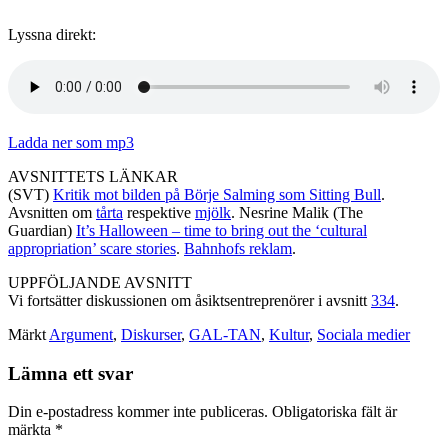
Lyssna direkt:
Ladda ner som mp3
AVSNITTETS LÄNKAR
(SVT)
Kritik mot bilden på Börje Salming som Sitting Bull
.
Avsnitten om
tårta
respektive
mjölk
. Nesrine Malik (The
Guardian)
It’s Halloween – time to bring out the ‘cultural
appropriation’ scare stories
.
Bahnhofs reklam
.
UPPFÖLJANDE AVSNITT
Vi fortsätter diskussionen om åsiktsentreprenörer i avsnitt
334
.
Märkt
Argument
,
Diskurser
,
GAL-TAN
,
Kultur
,
Sociala medier
Lämna ett svar
Din e-postadress kommer inte publiceras.
Obligatoriska fält är
märkta
*