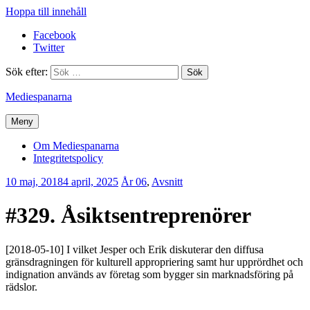
Hoppa till innehåll
Facebook
Twitter
Sök efter:
Mediespanarna
Meny
Om Mediespanarna
Integritetspolicy
10 maj, 2018
4 april, 2025
Erik
År 06
,
Avsnitt
Lindenius
#329. Åsiktsentreprenörer
[2018-05-10] I vilket Jesper och Erik diskuterar den diffusa
gränsdragningen för kulturell appropriering samt hur upprördhet och
indignation används av företag som bygger sin marknadsföring på
rädslor.