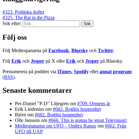
#323. Politiska dofter
#325. The Rat in the Pizza
Sök efter:
Följ oss
Följ Mediespanarna på
Facebook
,
Bluesky
och
Twitter
.
Följ
Erik
och
Jesper
på X eller
Erik
och
Jesper
på Bluesky.
Prenumerera på podden via
iTunes
,
Spotify
eller
annat program
(RSS)
.
Senaste kommentarer
Per-Daniel "P-D" Liljegren
om
#709. Ormens år
Erik Lindenius
om
#682. Bottlös hoppenhet
Björn
om
#682. Bottlös hoppenhet
Olle Jansson
om
#666. This is gonna be great Television!
Mediespanarna om UFO – Opifex Rapax
om
#662. Från
UFO till UAP