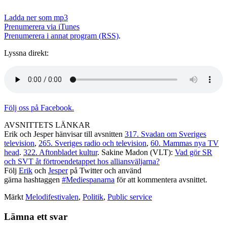
Ladda ner som mp3
Prenumerera via iTunes
Prenumerera i annat program (RSS)
.
Lyssna direkt:
Följ oss på Facebook.
AVSNITTETS LÄNKAR
Erik och Jesper hänvisar till avsnitten
317. Svadan om Sveriges
television
,
265. Sveriges radio och television
,
60. Mammas nya TV
head
.
322. Aftonbladet kultur
. Sakine Madon (VLT):
Vad gör SR
och SVT åt förtroendetappet hos alliansväljarna?
Följ
Erik
och
Jesper
på Twitter och använd
gärna hashtaggen
#Mediespanarna
för att kommentera avsnittet.
Märkt
Melodifestivalen
,
Politik
,
Public service
Lämna ett svar