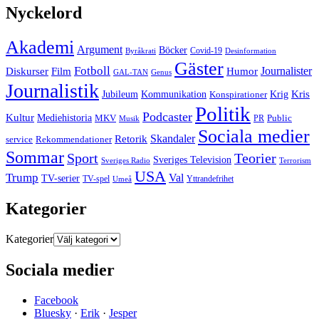
Nyckelord
Akademi
Argument
Böcker
Covid-19
Byråkrati
Desinformation
Gäster
Fotboll
Film
Journalister
Diskurser
Humor
GAL-TAN
Genus
Journalistik
Kommunikation
Krig
Kris
Jubileum
Konspirationer
Politik
Podcaster
Kultur
Mediehistoria
MKV
PR
Public
Musik
Sociala medier
Skandaler
Retorik
Rekommendationer
service
Sommar
Sport
Teorier
Sveriges Television
Sveriges Radio
Terrorism
USA
Trump
Val
TV-serier
TV-spel
Umeå
Yttrandefrihet
Kategorier
Kategorier
Sociala medier
Facebook
Bluesky
·
Erik
·
Jesper