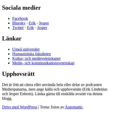
Sociala medier
Facebook
Bluesky
·
Erik
·
Jesper
Twitter
·
Erik
·
Jesper
Länkar
Umeå universitet
Humanistiska fakulteten
Kultur- och medievetenskaper
Medie- och kommunikationsvetenskap
Upphovsrätt
Det är fritt att citera eller använda hela eller delar av podcasten
Mediespanarna, men ange källa och upphovsmän (Erik Lindenius
och Jesper Enbom). Länka gärna till enskilda avsnitt via denna
blogg.
Drivs med WordPress
|
Tema: Ixion av
Automattic
.