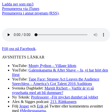
Ladda ner som mp3
Prenumerera via iTunes
Prenumerera i annat program (RSS)
.
Följ oss på Facebook
.
AVSNITTETS LÄNKAR
YouTube:
Monty Python – Village Idiots
YouTube:
Galenskaparna & After Shave – Ja, vi har hört den
förut
YouTube:
Tape Face: Strange Act Leaves the Audience
Speechless – America’s Got Talent 2016 Auditions
Svenska Dagbladet:
Margit Richert – Varför är vi så
sysselsatta med att bli dummare?
Ny Teknik:
Professorer –För mycket dumhet på jobbet
Alex & Sigges podcast:
213. Råttkungen
Följ
Jesper
och
Erik
på Twitter eller kommentera avsnittet
med
#Mediespanarna
.