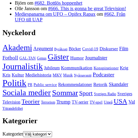
Björn
om
#682. Bottlös hoppenhet
Olle Jansson
om
#666. This is gonna be great Television!
Mediespanarna om UFO – Opifex Rapax
om
#662. Från
UFO till UAP
Nyckelord
Akademi
Argument
Film
Böcker
Diskurser
Covid-19
Byråkrati
Gäster
Fotboll
Journalister
Humor
GAL-TAN
Genus
Journalistik
Jubileum
Kommunikation
Krig
Konspirationer
Podcaster
Kris
Kultur
Mediehistoria
MKV
Musik
Nyårsavsnitt
Politik
Retorik
Skandaler
Public service
Rekommendationer
PR
Sociala medier
Sommar
Sport
Sveriges
Sveriges Radio
USA
Teorier
Trump
Val
Television
TV-serier
TV-spel
Terrorism
Umeå
Yttrandefrihet
Kategorier
Kategorier