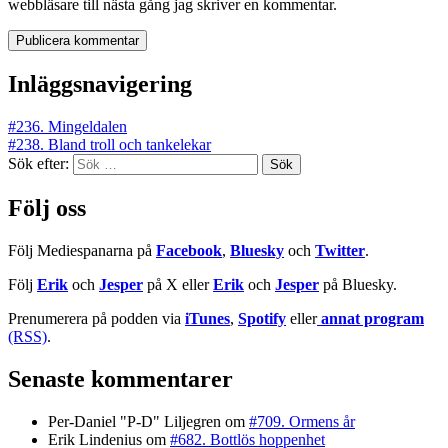
webbläsare till nästa gång jag skriver en kommentar.
Inläggsnavigering
#236. Mingeldalen
#238. Bland troll och tankelekar
Sök efter:
Följ oss
Följ Mediespanarna på
Facebook
,
Bluesky
och
Twitter
.
Följ
Erik
och
Jesper
på X eller
Erik
och
Jesper
på Bluesky.
Prenumerera på podden via
iTunes
,
Spotify
eller
annat program
(RSS)
.
Senaste kommentarer
Per-Daniel "P-D" Liljegren
om
#709. Ormens år
Erik Lindenius
om
#682. Bottlös hoppenhet