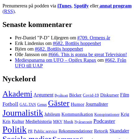
Prenumerera på podden via
iTunes
,
Spotify
eller
annat program
(RSS)
.
Senaste kommentarer
Per-Daniel "P-D" Liljegren
om
#709. Ormens år
Erik Lindenius
om
#682. Bottlös hoppenhet
Björn
om
#682. Bottlös hoppenhet
Olle Jansson
om
#666. This is gonna be great Television!
Mediespanarna om UFO – Opifex Rapax
om
#662. Från
UFO till UAP
Nyckelord
Akademi
Argument
Film
Böcker
Diskurser
Covid-19
Byråkrati
Gäster
Fotboll
Journalister
Humor
GAL-TAN
Genus
Journalistik
Jubileum
Kommunikation
Krig
Konspirationer
Podcaster
Kris
Kultur
Mediehistoria
MKV
Musik
Nyårsavsnitt
Politik
Retorik
Skandaler
Public service
Rekommendationer
PR