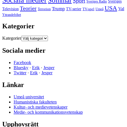
Sociala medier
Sommar
Sport
Sveriges
Sveriges Radio
USA
Teorier
Trump
Val
Television
TV-serier
TV-spel
Terrorism
Umeå
Yttrandefrihet
Kategorier
Kategorier
Sociala medier
Facebook
Bluesky
·
Erik
·
Jesper
Twitter
·
Erik
·
Jesper
Länkar
Umeå universitet
Humanistiska fakulteten
Kultur- och medievetenskaper
Medie- och kommunikationsvetenskap
Upphovsrätt