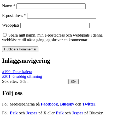
Namn
*
E-postadress
*
Webbplats
Spara mitt namn, min e-postadress och webbplats i denna
webbläsare till nästa gång jag skriver en kommentar.
Inläggsnavigering
#199. De-eskalera
#201. Grabbig stämning
Sök efter:
Följ oss
Följ Mediespanarna på
Facebook
,
Bluesky
och
Twitter
.
Följ
Erik
och
Jesper
på X eller
Erik
och
Jesper
på Bluesky.