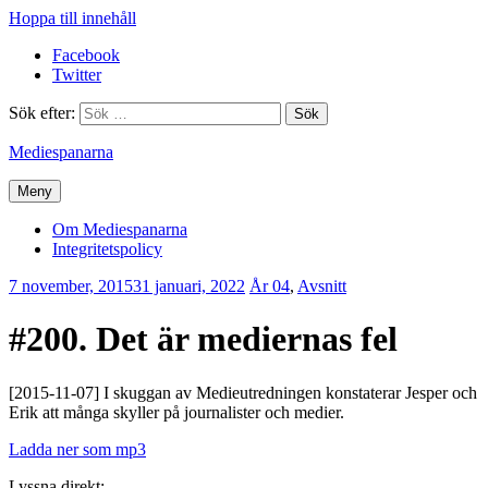
Hoppa till innehåll
Facebook
Twitter
Sök efter:
Mediespanarna
Meny
Om Mediespanarna
Integritetspolicy
7 november, 2015
31 januari, 2022
Erik
År 04
,
Avsnitt
Lindenius
#200. Det är mediernas fel
[2015-11-07] I skuggan av Medieutredningen konstaterar Jesper och
Erik att många skyller på journalister och medier.
Ladda ner som mp3
Lyssna direkt: