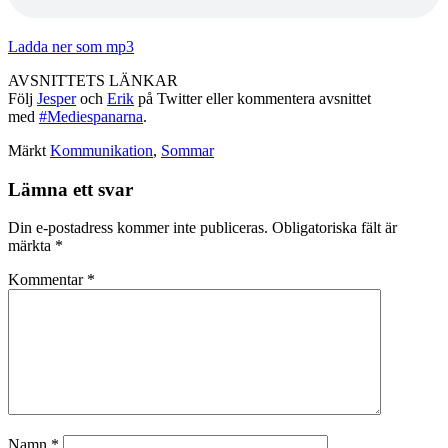
Ladda ner som mp3
AVSNITTETS LÄNKAR
Följ
Jesper
och
Erik
på Twitter eller kommentera avsnittet
med
#Mediespanarna
.
Märkt
Kommunikation
,
Sommar
Lämna ett svar
Din e-postadress kommer inte publiceras.
Obligatoriska fält är
märkta
*
Kommentar
*
Namn
*