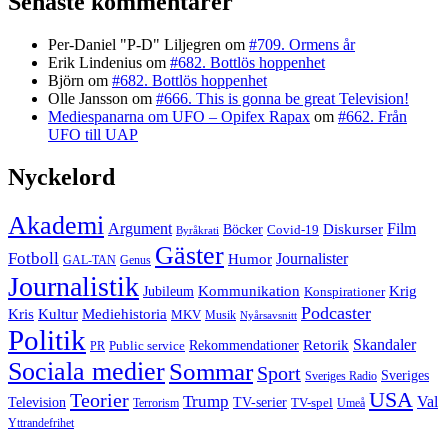
Senaste kommentarer
Per-Daniel "P-D" Liljegren
om
#709. Ormens år
Erik Lindenius
om
#682. Bottlös hoppenhet
Björn
om
#682. Bottlös hoppenhet
Olle Jansson
om
#666. This is gonna be great Television!
Mediespanarna om UFO – Opifex Rapax
om
#662. Från
UFO till UAP
Nyckelord
Akademi
Argument
Film
Böcker
Diskurser
Covid-19
Byråkrati
Gäster
Fotboll
Journalister
Humor
GAL-TAN
Genus
Journalistik
Jubileum
Kommunikation
Krig
Konspirationer
Podcaster
Kris
Kultur
Mediehistoria
MKV
Musik
Nyårsavsnitt
Politik
Retorik
Skandaler
Public service
Rekommendationer
PR
Sociala medier
Sommar
Sport
Sveriges
Sveriges Radio
USA
Teorier
Trump
Val
Television
TV-serier
TV-spel
Terrorism
Umeå
Yttrandefrihet