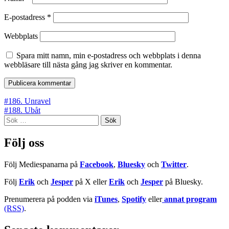
E-postadress
*
Webbplats
Spara mitt namn, min e-postadress och webbplats i denna
webbläsare till nästa gång jag skriver en kommentar.
Inläggsnavigering
#186. Unravel
#188. Ubåt
Sök
efter:
Följ oss
Följ Mediespanarna på
Facebook
,
Bluesky
och
Twitter
.
Följ
Erik
och
Jesper
på X eller
Erik
och
Jesper
på Bluesky.
Prenumerera på podden via
iTunes
,
Spotify
eller
annat program
(RSS)
.