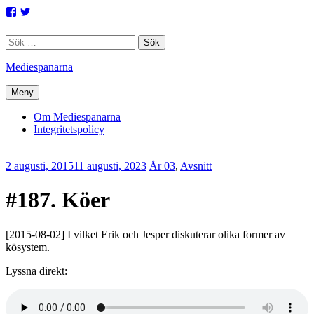
Hoppa
Facebook
Twitter
till
innehåll
Sök
efter:
Mediespanarna
Meny
Om Mediespanarna
Integritetspolicy
2 augusti, 2015
11 augusti, 2023
Erik
År 03
,
Avsnitt
Lindenius
#187. Köer
[2015-08-02] I vilket Erik och Jesper diskuterar olika former av
kösystem.
Lyssna direkt: