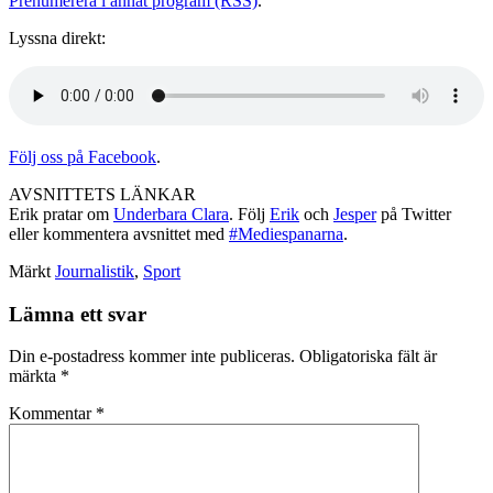
Prenumerera i annat program (RSS)
.
Lyssna direkt:
Följ oss på Facebook
.
AVSNITTETS LÄNKAR
Erik pratar om
Underbara Clara
. Följ
Erik
och
Jesper
på Twitter
eller kommentera avsnittet med
#Mediespanarna
.
Märkt
Journalistik
,
Sport
Lämna ett svar
Din e-postadress kommer inte publiceras.
Obligatoriska fält är
märkta
*
Kommentar
*