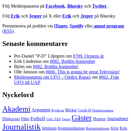
Följ Mediespanarna på
Facebook
,
Bluesky
och
Twitter
.
Följ
Erik
och
Jesper
på X eller
Erik
och
Jesper
på Bluesky.
Prenumerera på podden via
iTunes
,
Spotify
eller
annat program
(RSS)
.
Senaste kommentarer
Per-Daniel "P-D" Liljegren
om
#709. Ormens år
Erik Lindenius
om
#682. Bottlös hoppenhet
Björn
om
#682. Bottlös hoppenhet
Olle Jansson
om
#666. This is gonna be great Television!
Mediespanarna om UFO – Opifex Rapax
om
#662. Från
UFO till UAP
Nyckelord
Akademi
Argument
Böcker
Covid-19
Byråkrati
Desinformation
Gäster
Fotboll
Film
Journalister
Diskurser
Humor
GAL-TAN
Genus
Journalistik
Kommunikation
Krig
Kris
Jubileum
Konspirationer