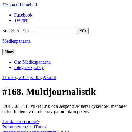
Hoppa till innehåll
Facebook
Twitter
Sök efter:
Mediespanarna
Meny
Om Mediespanarna
Integritetspolicy
11 mars, 2015
Erik
År 03
,
Avsnitt
Lindenius
#168. Multijournalistik
[2015-03-11] I vilket Erik och Jesper diskuterar cykeldokumentärer
och effekten av ökade krav på multikompetens.
Ladda ner som mp3
Prenumerera via iTunes