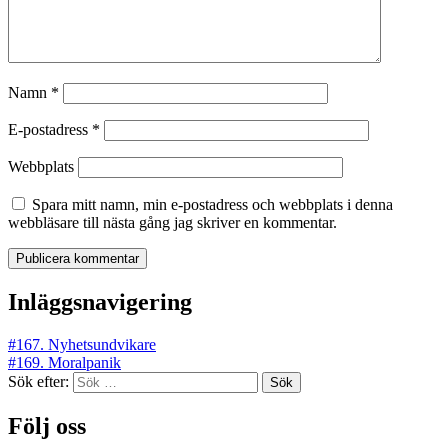
Namn
*
E-postadress
*
Webbplats
Spara mitt namn, min e-postadress och webbplats i denna
webbläsare till nästa gång jag skriver en kommentar.
Inläggsnavigering
#167. Nyhetsundvikare
#169. Moralpanik
Sök efter:
Följ oss