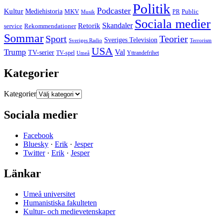
Politik
Podcaster
Kultur
Mediehistoria
MKV
PR
Public
Musik
Sociala medier
Skandaler
Retorik
Rekommendationer
service
Sommar
Sport
Teorier
Sveriges Television
Sveriges Radio
Terrorism
USA
Trump
Val
TV-serier
TV-spel
Umeå
Yttrandefrihet
Kategorier
Kategorier
Sociala medier
Facebook
Bluesky
·
Erik
·
Jesper
Twitter
·
Erik
·
Jesper
Länkar
Umeå universitet
Humanistiska fakulteten
Kultur- och medievetenskaper