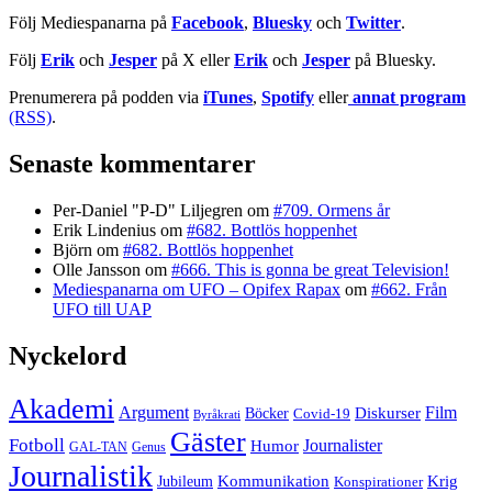
Följ Mediespanarna på
Facebook
,
Bluesky
och
Twitter
.
Följ
Erik
och
Jesper
på X eller
Erik
och
Jesper
på Bluesky.
Prenumerera på podden via
iTunes
,
Spotify
eller
annat program
(RSS)
.
Senaste kommentarer
Per-Daniel "P-D" Liljegren
om
#709. Ormens år
Erik Lindenius
om
#682. Bottlös hoppenhet
Björn
om
#682. Bottlös hoppenhet
Olle Jansson
om
#666. This is gonna be great Television!
Mediespanarna om UFO – Opifex Rapax
om
#662. Från
UFO till UAP
Nyckelord
Akademi
Argument
Film
Böcker
Diskurser
Covid-19
Byråkrati
Gäster
Fotboll
Journalister
Humor
GAL-TAN
Genus
Journalistik
Jubileum
Kommunikation
Krig
Konspirationer