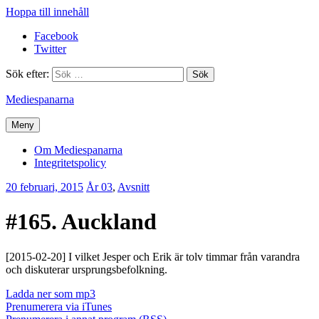
Hoppa till innehåll
Facebook
Twitter
Sök efter:
Mediespanarna
Meny
Om Mediespanarna
Integritetspolicy
20 februari, 2015
Erik
År 03
,
Avsnitt
Lindenius
#165. Auckland
[2015-02-20] I vilket Jesper och Erik är tolv timmar från varandra
och diskuterar ursprungsbefolkning.
Ladda ner som mp3
Prenumerera via iTunes