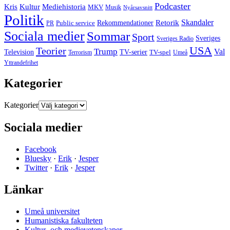
Podcaster
Kris
Kultur
Mediehistoria
MKV
Musik
Nyårsavsnitt
Politik
Retorik
Skandaler
Public service
Rekommendationer
PR
Sociala medier
Sommar
Sport
Sveriges
Sveriges Radio
USA
Teorier
Trump
Val
Television
TV-serier
TV-spel
Terrorism
Umeå
Yttrandefrihet
Kategorier
Kategorier
Sociala medier
Facebook
Bluesky
·
Erik
·
Jesper
Twitter
·
Erik
·
Jesper
Länkar
Umeå universitet
Humanistiska fakulteten
Kultur- och medievetenskaper