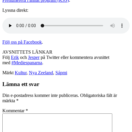
Prenumerera i annat program (RSS)
.
Lyssna direkt:
Följ oss på Facebook
.
AVSNITTETS LÄNKAR
Följ
Erik
och
Jesper
på Twitter eller kommentera avsnittet
med
#Mediespanarna
.
Märkt
Kultur
,
Nya Zeeland
,
Sápmi
Lämna ett svar
Din e-postadress kommer inte publiceras.
Obligatoriska fält är
märkta
*
Kommentar
*