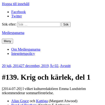
Hoppa till innehåll
Facebook
Twitter
Sök efter:
Mediespanarna
Meny
Om Mediespanarna
Integritetspolicy
20 juli, 2014
27 december, 2019
Erik
År 02
,
Avsnitt
Lindenius
#139. Krig och kärlek, del 1
[2014-07-20] I vilket kulturredaktören Emma Lundström
rekommenderar sommarförströelse.
Alias Grace
och
Kattöga
(Margaret Atwood)