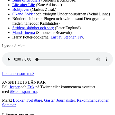
Band of Brothers
(Stephen E Ambrose)
Life after Life
(Kate Atkinson)
Boktjuven
(Markus Zusak)
Okänd Soldat
och triologin Under polstjärnan (Veinö Linna)
Bönder och herrar, Plogen och svärdet samt Den grymma
freden (Theodor Kallifatides)
Stridens skönhet och sorg
(Peter Englund)
Mandarinerna
(Simone de Beauvoir)
Harry Potter-böckerna.
Läst av Stephen Fry
.
Lyssna direkt:
Ladda ner som mp3
AVSNITTETS LÄNKAR
Följ
Jesper
och
Erik
på Twitter eller kommentera avsnittet
med
#Mediespanarna
.
Märkt
Böcker
,
Författare
,
Gäster
,
Journalister
,
Rekommendationer
,
Sommar
Lämna ett svar