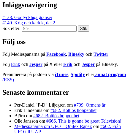
Inläggsnavigering
#138. Godtyckliga gränser
#140. Krig och kärlek, del 2
Sök efter:
Följ oss
Följ Mediespanarna på
Facebook
,
Bluesky
och
Twitter
.
Följ
Erik
och
Jesper
på X eller
Erik
och
Jesper
på Bluesky.
Prenumerera på podden via
iTunes
,
Spotify
eller
annat program
(RSS)
.
Senaste kommentarer
Per-Daniel "P-D" Liljegren
om
#709. Ormens år
Erik Lindenius
om
#682. Bottlös hoppenhet
Björn
om
#682. Bottlös hoppenhet
Olle Jansson
om
#666. This is gonna be great Television!
Mediespanarna om UFO – Opifex Rapax
om
#662. Från
UFO till UAP