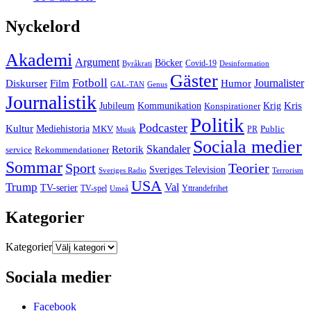
Nyckelord
Akademi
Argument
Böcker
Covid-19
Byråkrati
Desinformation
Gäster
Fotboll
Film
Journalister
Diskurser
Humor
GAL-TAN
Genus
Journalistik
Kommunikation
Krig
Kris
Jubileum
Konspirationer
Politik
Podcaster
Kultur
Mediehistoria
MKV
PR
Public
Musik
Sociala medier
Skandaler
Retorik
Rekommendationer
service
Sommar
Sport
Teorier
Sveriges Television
Sveriges Radio
Terrorism
USA
Trump
Val
TV-serier
TV-spel
Umeå
Yttrandefrihet
Kategorier
Kategorier
Sociala medier
Facebook