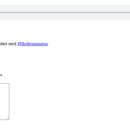
nittet med
#Mediespanarna
.
*