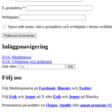
E-postadress
*
Webbplats
Spara mitt namn, min e-postadress och webbplats i denna webbläsa
Inläggsnavigering
#116. Mindfulness
#118. Utbildning och skådespel
Sök efter:
Följ oss
Följ Mediespanarna på
Facebook
,
Bluesky
och
Twitter
.
Följ
Erik
och
Jesper
på X eller
Erik
och
Jesper
på Bluesky.
Prenumerera på podden via
iTunes
,
Spotify
eller
annat program
(R