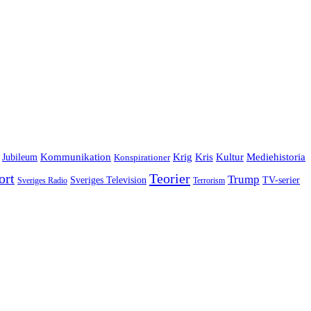
Jubileum
Kommunikation
Krig
Kris
Kultur
Mediehistoria
Konspirationer
ort
Teorier
Trump
Sveriges Television
TV-serier
Sveriges Radio
Terrorism