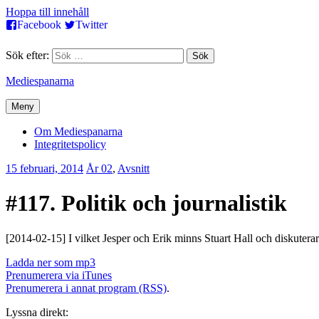
Hoppa till innehåll
Facebook
Twitter
Sök efter:
Mediespanarna
Meny
Om Mediespanarna
Integritetspolicy
15 februari, 2014
Erik
År 02
,
Avsnitt
Lindenius
#117. Politik och journalistik
[2014-02-15] I vilket Jesper och Erik minns Stuart Hall och diskutera
Ladda ner som mp3
Prenumerera via iTunes
Prenumerera i annat program (RSS)
.
Lyssna direkt: