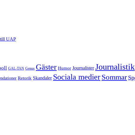
till UAP
Journalistik
Gäster
boll
Journalister
Humor
GAL-TAN
Genus
Sociala medier
Sommar
Sp
Retorik
Skandaler
dationer