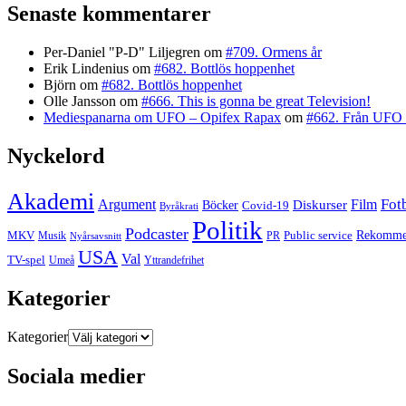
Senaste kommentarer
Per-Daniel "P-D" Liljegren
om
#709. Ormens år
Erik Lindenius
om
#682. Bottlös hoppenhet
Björn
om
#682. Bottlös hoppenhet
Olle Jansson
om
#666. This is gonna be great Television!
Mediespanarna om UFO – Opifex Rapax
om
#662. Från UFO 
Nyckelord
Akademi
Fot
Argument
Film
Böcker
Diskurser
Covid-19
Byråkrati
Politik
Podcaster
MKV
Public service
Rekommen
PR
Musik
Nyårsavsnitt
USA
Val
TV-spel
Yttrandefrihet
Umeå
Kategorier
Kategorier
Sociala medier