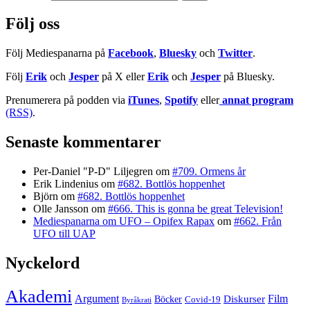
Följ oss
Följ Mediespanarna på
Facebook
,
Bluesky
och
Twitter
.
Följ
Erik
och
Jesper
på X eller
Erik
och
Jesper
på Bluesky.
Prenumerera på podden via
iTunes
,
Spotify
eller
annat program
(RSS)
.
Senaste kommentarer
Per-Daniel "P-D" Liljegren
om
#709. Ormens år
Erik Lindenius
om
#682. Bottlös hoppenhet
Björn
om
#682. Bottlös hoppenhet
Olle Jansson
om
#666. This is gonna be great Television!
Mediespanarna om UFO – Opifex Rapax
om
#662. Från
UFO till UAP
Nyckelord
Akademi
Argument
Film
Böcker
Diskurser
Covid-19
Byråkrati