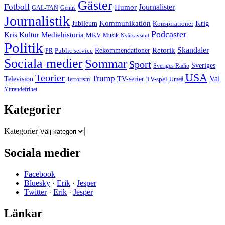
Gäster
Fotboll
Journalister
Humor
GAL-TAN
Genus
Journalistik
Jubileum
Kommunikation
Krig
Konspirationer
Podcaster
Kris
Kultur
Mediehistoria
MKV
Musik
Nyårsavsnitt
Politik
Retorik
Skandaler
Public service
Rekommendationer
PR
Sociala medier
Sommar
Sport
Sveriges
Sveriges Radio
USA
Teorier
Trump
Val
Television
TV-serier
TV-spel
Terrorism
Umeå
Yttrandefrihet
Kategorier
Kategorier
Sociala medier
Facebook
Bluesky
·
Erik
·
Jesper
Twitter
·
Erik
·
Jesper
Länkar