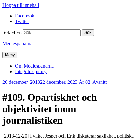
Hoppa till innehåll
Facebook
Twitter
Sök efter:
Mediespanarna
Meny
Om Mediespanarna
Integritetspolicy
20 december, 2013
22 december, 2023
Erik
År 02
,
Avsnitt
Lindenius
#109. Opartiskhet och
objektivitet inom
journalistiken
[2013-12-20] I vilket Jesper och Erik diskuterar saklighet, politiska