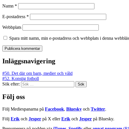
Namn
*
E-postadress
*
Webbplats
Spara mitt namn, min e-postadress och webbplats i denna webbläsa
Inläggsnavigering
#50. Det där om barn, medier och våld
#52. Konstig fotboll
Sök efter:
Följ oss
Följ Mediespanarna på
Facebook
,
Bluesky
och
Twitter
.
Följ
Erik
och
Jesper
på X eller
Erik
och
Jesper
på Bluesky.
Prenumerera på podden via
iTunes
,
Spotify
eller
annat program
(R