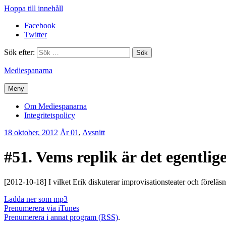
Hoppa till innehåll
Facebook
Twitter
Sök efter:
Mediespanarna
Meny
Om Mediespanarna
Integritetspolicy
18 oktober, 2012
Erik
År 01
,
Avsnitt
Lindenius
#51. Vems replik är det egentlig
[2012-10-18] I vilket Erik diskuterar improvisationsteater och förel
Ladda ner som mp3
Prenumerera via iTunes
Prenumerera i annat program (RSS)
.