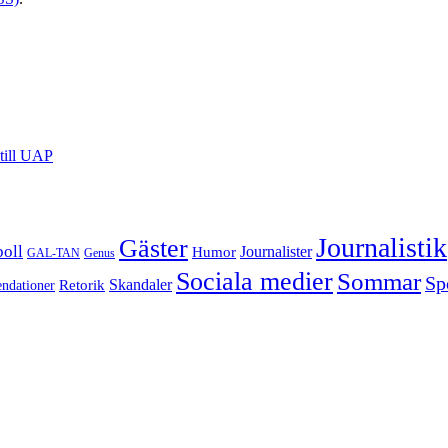
till UAP
Journalistik
Gäster
boll
Journalister
Humor
GAL-TAN
Genus
Sociala medier
Sommar
Sp
Retorik
Skandaler
dationer