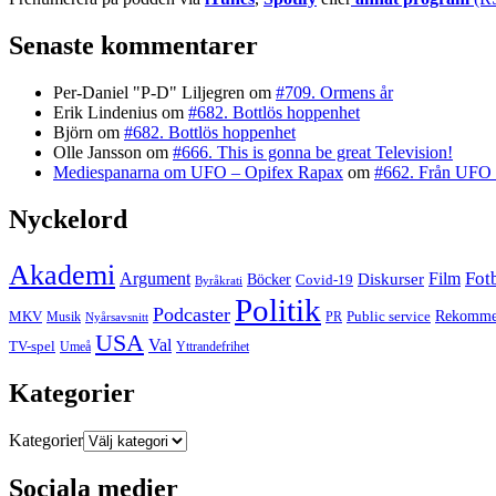
Senaste kommentarer
Per-Daniel "P-D" Liljegren
om
#709. Ormens år
Erik Lindenius
om
#682. Bottlös hoppenhet
Björn
om
#682. Bottlös hoppenhet
Olle Jansson
om
#666. This is gonna be great Television!
Mediespanarna om UFO – Opifex Rapax
om
#662. Från UFO 
Nyckelord
Akademi
Fot
Argument
Film
Böcker
Diskurser
Covid-19
Byråkrati
Politik
Podcaster
MKV
Public service
Rekommen
PR
Musik
Nyårsavsnitt
USA
Val
TV-spel
Yttrandefrihet
Umeå
Kategorier
Kategorier
Sociala medier