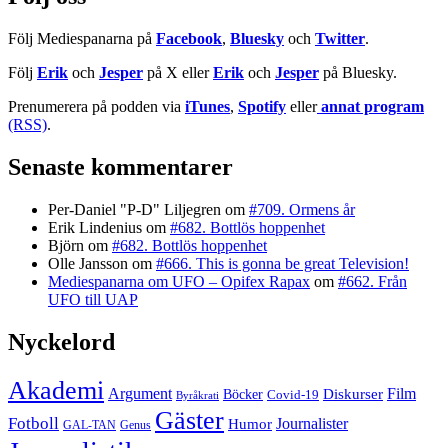
Följ Mediespanarna på
Facebook
,
Bluesky
och
Twitter
.
Följ
Erik
och
Jesper
på X eller
Erik
och
Jesper
på Bluesky.
Prenumerera på podden via
iTunes
,
Spotify
eller
annat program
(RSS)
.
Senaste kommentarer
Per-Daniel "P-D" Liljegren
om
#709. Ormens år
Erik Lindenius
om
#682. Bottlös hoppenhet
Björn
om
#682. Bottlös hoppenhet
Olle Jansson
om
#666. This is gonna be great Television!
Mediespanarna om UFO – Opifex Rapax
om
#662. Från
UFO till UAP
Nyckelord
Akademi
Argument
Film
Böcker
Diskurser
Covid-19
Byråkrati
Gäster
Fotboll
Journalister
Humor
GAL-TAN
Genus