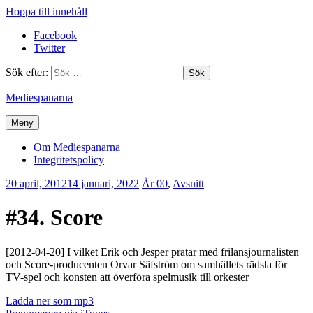
Hoppa till innehåll
Facebook
Twitter
Sök efter:
Mediespanarna
Meny
Om Mediespanarna
Integritetspolicy
20 april, 2012
14 januari, 2022
Erik
År 00
,
Avsnitt
Lindenius
#34. Score
[2012-04-20] I vilket Erik och Jesper pratar med frilansjournalisten
och Score-producenten Orvar Säfström om samhällets rädsla för
TV-spel och konsten att överföra spelmusik till orkester
Ladda ner som mp3