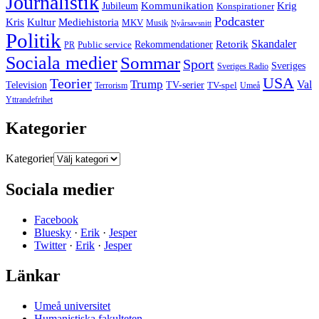
Journalistik
Jubileum
Kommunikation
Krig
Konspirationer
Podcaster
Kris
Kultur
Mediehistoria
MKV
Musik
Nyårsavsnitt
Politik
Retorik
Skandaler
Public service
Rekommendationer
PR
Sociala medier
Sommar
Sport
Sveriges
Sveriges Radio
USA
Teorier
Trump
Val
Television
TV-serier
TV-spel
Terrorism
Umeå
Yttrandefrihet
Kategorier
Kategorier
Sociala medier
Facebook
Bluesky
·
Erik
·
Jesper
Twitter
·
Erik
·
Jesper
Länkar
Umeå universitet
Humanistiska fakulteten