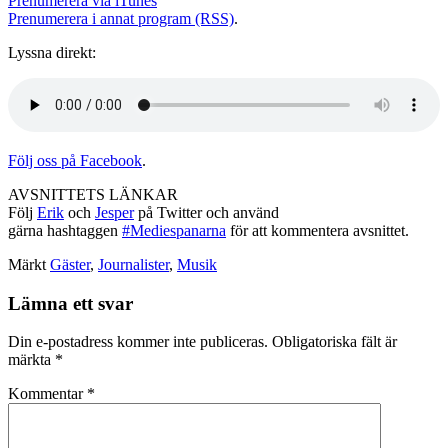
Prenumerera via iTunes
Prenumerera i annat program (RSS)
.
Lyssna direkt:
Följ oss på Facebook
.
AVSNITTETS LÄNKAR
Följ
Erik
och
Jesper
på Twitter och använd
gärna hashtaggen
#Mediespanarna
för att kommentera avsnittet.
Märkt
Gäster
,
Journalister
,
Musik
Lämna ett svar
Din e-postadress kommer inte publiceras.
Obligatoriska fält är
märkta
*
Kommentar
*