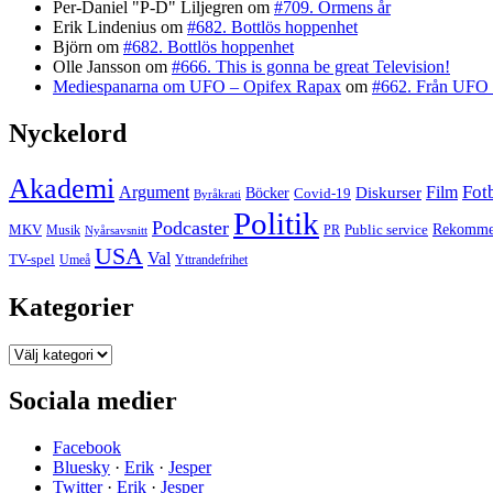
Per-Daniel "P-D" Liljegren
om
#709. Ormens år
Erik Lindenius
om
#682. Bottlös hoppenhet
Björn
om
#682. Bottlös hoppenhet
Olle Jansson
om
#666. This is gonna be great Television!
Mediespanarna om UFO – Opifex Rapax
om
#662. Från UFO 
Nyckelord
Akademi
Fot
Argument
Film
Böcker
Diskurser
Covid-19
Byråkrati
Politik
Podcaster
MKV
Public service
Rekommen
PR
Musik
Nyårsavsnitt
USA
Val
TV-spel
Yttrandefrihet
Umeå
Kategorier
Kategorier
Sociala medier
Facebook
Bluesky
·
Erik
·
Jesper
Twitter
·
Erik
·
Jesper