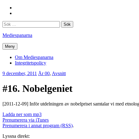
Hoppa
Facebook
till
Twitter
innehåll
Sök
efter:
Mediespanarna
Meny
Om Mediespanarna
Integritetspolicy
9 december, 2011
Erik
År 00
,
Avsnitt
Lindenius
#16. Nobelgeniet
[2011-12-09] Inför utdelningen av nobelpriset samtalar vi med etnolog
Ladda ner som mp3
Prenumerera via iTunes
Prenumerera i annat program (RSS)
.
Lyssna direkt: