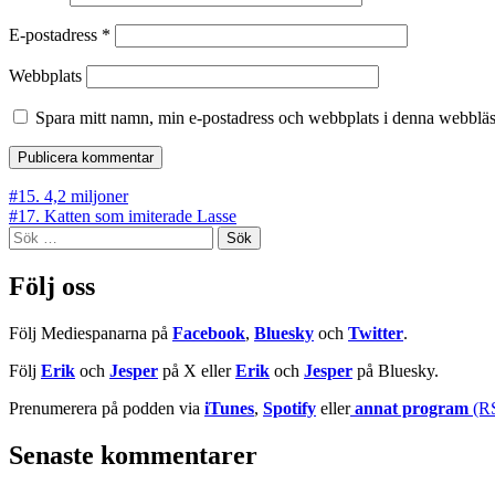
E-postadress
*
Webbplats
Spara mitt namn, min e-postadress och webbplats i denna webbläsa
Inläggsnavigering
#15. 4,2 miljoner
#17. Katten som imiterade Lasse
Sök
efter:
Följ oss
Följ Mediespanarna på
Facebook
,
Bluesky
och
Twitter
.
Följ
Erik
och
Jesper
på X eller
Erik
och
Jesper
på Bluesky.
Prenumerera på podden via
iTunes
,
Spotify
eller
annat program
(R
Senaste kommentarer