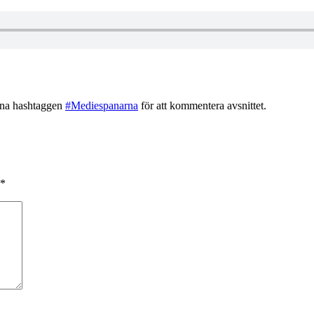
rna hashtaggen
#Mediespanarna
för att kommentera avsnittet.
*