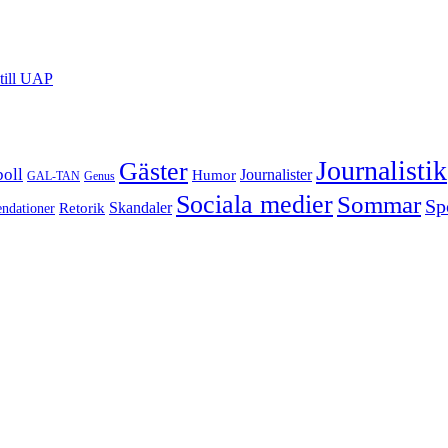
till UAP
Journalistik
Gäster
boll
Journalister
Humor
GAL-TAN
Genus
Sociala medier
Sommar
Sp
Retorik
Skandaler
dationer