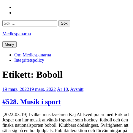
Hoppa
Facebook
till
Twitter
innehåll
Sök
efter:
Mediespanarna
Meny
Om Mediespanarna
Integritetspolicy
Etikett:
Boboll
19 mars, 2022
19 mars, 2022
Erik
År 10
,
Avsnitt
Lindenius
#528. Musik i sport
[2022-03-19] I vilket musikvetaren Kaj Ahlsved pratar med Erik och
Jesper om hur musik används i sporter som hockey, fotboll och den
finska nationalsporten boboll. Klubbars dödsångest. Svårigheten att
sätta sig på en bra ljudplats. Publikinteraktion och förväntningar på