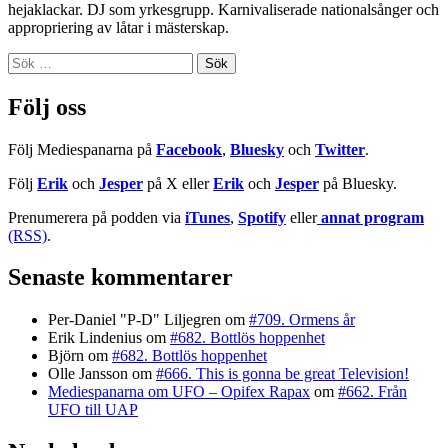
hejaklackar. DJ som yrkesgrupp. Karnivaliserade nationalsånger och
appropriering av låtar i mästerskap.
Sök
efter:
Följ oss
Följ Mediespanarna på
Facebook
,
Bluesky
och
Twitter
.
Följ
Erik
och
Jesper
på X eller
Erik
och
Jesper
på Bluesky.
Prenumerera på podden via
iTunes
,
Spotify
eller
annat program
(RSS)
.
Senaste kommentarer
Per-Daniel "P-D" Liljegren
om
#709. Ormens år
Erik Lindenius
om
#682. Bottlös hoppenhet
Björn
om
#682. Bottlös hoppenhet
Olle Jansson
om
#666. This is gonna be great Television!
Mediespanarna om UFO – Opifex Rapax
om
#662. Från
UFO till UAP