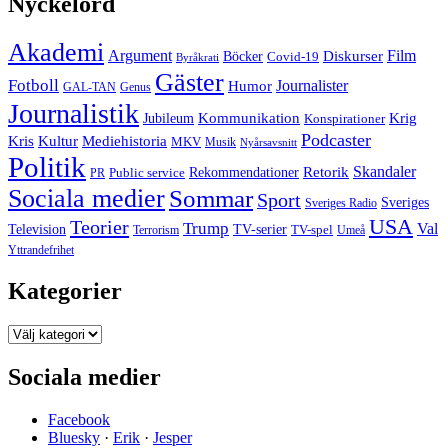
Nyckelord
Akademi
Argument
Film
Böcker
Diskurser
Covid-19
Byråkrati
Gäster
Fotboll
Journalister
Humor
GAL-TAN
Genus
Journalistik
Jubileum
Kommunikation
Krig
Konspirationer
Podcaster
Kris
Kultur
Mediehistoria
MKV
Musik
Nyårsavsnitt
Politik
Retorik
Skandaler
Public service
Rekommendationer
PR
Sociala medier
Sommar
Sport
Sveriges
Sveriges Radio
USA
Teorier
Trump
Val
Television
TV-serier
TV-spel
Terrorism
Umeå
Yttrandefrihet
Kategorier
Kategorier
Sociala medier
Facebook
Bluesky
·
Erik
·
Jesper