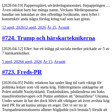
[2026-04-19] Pappersspåret, utvärderingsmonstret, förpappringen …
Även oälskat barn har många namn. Veckans Mediespanarna
handlar om baksidan av den offentliga byråkratin, men lyfter i
konstruktiv anda några förslag kring vad som kan göras.
12 april, 2026
12 april, 2026
Erik
År 15
,
Avsnitt
Lindenius
#724. Trump och härskarteknikerna
[2026-04-12] Eller: hur ett inlägg på sociala medier prickade av 5 av
7 härskartekniker.
5 april, 2026
6 april, 2026
Jesper
År 15
,
Avsnitt
Enbom
#723. Freds-PR
[2026-04-05] Public relations har under lång tid varit viktigt för
politiska ledare som vill starta krig. Hitlerregimens anklagelse att
Polen anfallit Nazityskland, Tonkinbukten, påståendena om Iraks
massförstörelsevapen och Putins ambition att ”denazifiera” Ukraina.
Under senare år har det dock blivit allt viktigare att även avsluta krig
med PR för att kunna utropa en seger. Det vi ser nu är
Trumpadministrationens alltmer högljudda (och brutala?) försök att