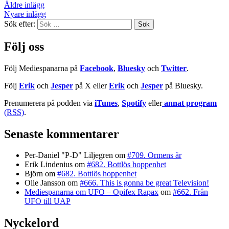
Äldre inlägg
Nyare inlägg
Sök efter:
Följ oss
Följ Mediespanarna på
Facebook
,
Bluesky
och
Twitter
.
Följ
Erik
och
Jesper
på X eller
Erik
och
Jesper
på Bluesky.
Prenumerera på podden via
iTunes
,
Spotify
eller
annat program
(RSS)
.
Senaste kommentarer
Per-Daniel "P-D" Liljegren
om
#709. Ormens år
Erik Lindenius
om
#682. Bottlös hoppenhet
Björn
om
#682. Bottlös hoppenhet
Olle Jansson
om
#666. This is gonna be great Television!
Mediespanarna om UFO – Opifex Rapax
om
#662. Från
UFO till UAP
Nyckelord