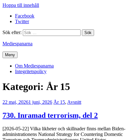
Hoppa till innehåll
Facebook
Twitter
Sök efter:
Mediespanarna
Meny
Om Mediespanarna
Integritetspolicy
Kategori:
År 15
22 maj, 2026
1 juni, 2026
Erik
År 15
,
Avsnitt
Lindenius
730. Inramad terrorism, del 2
[2026-05-22] Vilka likheter och skillnader finns mellan Biden-
administrationens National Strategy for Countering Domestic
Terrorism och Trumpadministrationens United States