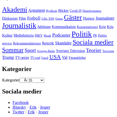
Akademi
Argument
Böcker
Covid-19
Byråkrati
Desinformation
Gäster
Fotboll
Film
Journalister
Diskurser
Humor
GAL-TAN
Genus
Journalistik
Kommunikation
Krig
Kris
Jubileum
Konspirationer
Politik
Podcaster
Kultur
Mediehistoria
MKV
PR
Public
Musik
Sociala medier
Skandaler
Retorik
Rekommendationer
service
Sommar
Sport
Teorier
Sveriges Television
Sveriges Radio
Terrorism
USA
Trump
Val
TV-serier
TV-spel
Umeå
Yttrandefrihet
Kategorier
Kategorier
Sociala medier
Facebook
Bluesky
·
Erik
·
Jesper
Twitter
·
Erik
·
Jesper