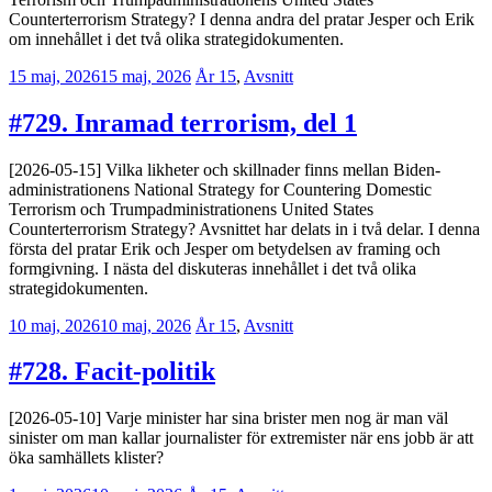
Counterterrorism Strategy? I denna andra del pratar Jesper och Erik
om innehållet i det två olika strategidokumenten.
15 maj, 2026
15 maj, 2026
Erik
År 15
,
Avsnitt
Lindenius
#729. Inramad terrorism, del 1
[2026-05-15] Vilka likheter och skillnader finns mellan Biden-
administrationens National Strategy for Countering Domestic
Terrorism och Trumpadministrationens United States
Counterterrorism Strategy? Avsnittet har delats in i två delar. I denna
första del pratar Erik och Jesper om betydelsen av framing och
formgivning. I nästa del diskuteras innehållet i det två olika
strategidokumenten.
10 maj, 2026
10 maj, 2026
Erik
År 15
,
Avsnitt
Lindenius
#728. Facit-politik
[2026-05-10] Varje minister har sina brister men nog är man väl
sinister om man kallar journalister för extremister när ens jobb är att
öka samhällets klister?