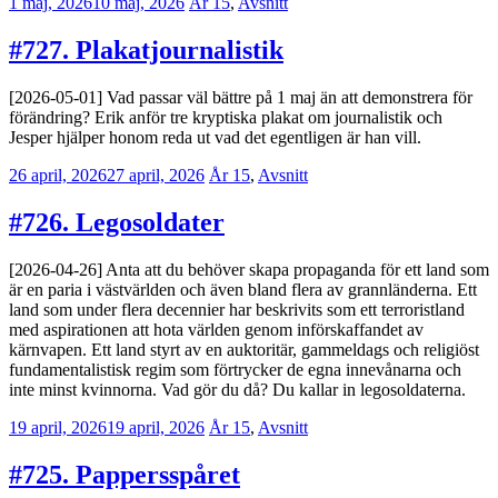
1 maj, 2026
10 maj, 2026
Erik
År 15
,
Avsnitt
Lindenius
#727. Plakatjournalistik
[2026-05-01] Vad passar väl bättre på 1 maj än att demonstrera för
förändring? Erik anför tre kryptiska plakat om journalistik och
Jesper hjälper honom reda ut vad det egentligen är han vill.
26 april, 2026
27 april, 2026
Jesper
År 15
,
Avsnitt
Enbom
#726. Legosoldater
[2026-04-26] Anta att du behöver skapa propaganda för ett land som
är en paria i västvärlden och även bland flera av grannländerna. Ett
land som under flera decennier har beskrivits som ett terroristland
med aspirationen att hota världen genom införskaffandet av
kärnvapen. Ett land styrt av en auktoritär, gammeldags och religiöst
fundamentalistisk regim som förtrycker de egna innevånarna och
inte minst kvinnorna. Vad gör du då? Du kallar in legosoldaterna.
19 april, 2026
19 april, 2026
Jesper
År 15
,
Avsnitt
Enbom
#725. Pappersspåret