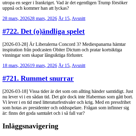
utropa en seger i Irankriget. Vad är det egentligen Trump försöker
uppnå och kommer han att lyckas?
28 mars, 2026
28 mars, 2026
Erik
År 15
,
Avsnitt
Lindenius
#722. Det (o)ändliga spelet
[2026-03-28] Är Liberalerna Concord 3? Mediespanarna hämtar
inspiration från podcasten Obiter Dictum och pratar kortsiktiga
vinningar som skapar långsiktiga förluster.
18 mars, 2026
19 mars, 2026
Jesper
År 15
,
Avsnitt
Enbom
#721. Rummet snurrar
[2026-03-18] Vissa tider är det som om allting händer samtidigt. Just
nu lever vi i en sådan tid. Det gör dock inte Habermas som gått bort.
Vi lever i en tid med litteraturfestivaler och krig. Med en pressfrihet
som hotas av presidenter och oddsspelare. Frågan som infinner sig
är: finns det goda samtalet och i så fall var?
Inläggsnavigering